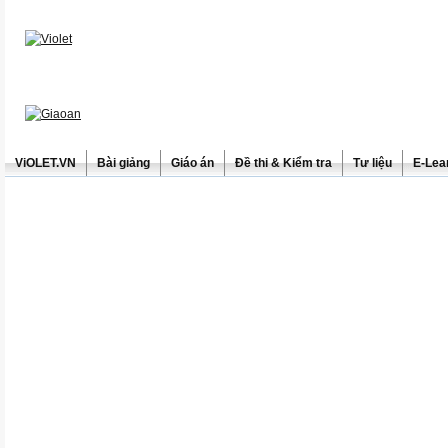
ViOLET.VN
Bài giảng
Giáo án
Đề thi & Kiểm tra
Tư liệu
E-Lea