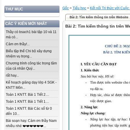
Gốc
>
Tiểu học
>
Kết nối Tri thức với Cuộc
THƯ MỤC
Bài 2: Tìm kiếm thông tin trên Website
CÁC Ý KIẾN MỚI NHẤT
Bài 2: Tìm kiếm thông tin trên W
Thầy có bsach1 bài tập 10 và 11
mà có...
Cảm ơn thầy!...
Biểu tập thể Chi bộ xây dựng
nhiệm vụ trọng...
Chương trình công tác trọng tâm
của cá nhân Quý...
rất hay...
Kế hoạch giảng dạy lớp 4 SGK -
KNTT Môn...
Toán 1 KNTT. Bài 1 Tiết 2....
Toán 1 KNTT. Bài 1 Tiết 1....
Toán 1 KNTT. Bài Các số từ 0
đến 10...
Bài soạn hay. Cảm ơn thầy Nam
nhiều nhé ❤️❤️❤️❤️❤️❤️...