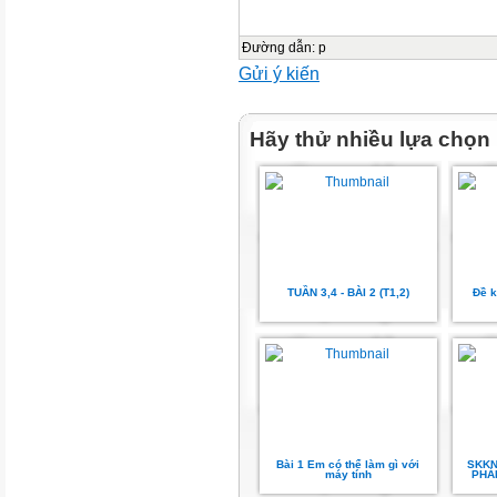
phương tiện học tập trước giờ 
hiện
Đường dẫn
:
p
các hoạt động học tập cá nhân
Gửi ý kiến
-
Hãy thử nhiều lựa chọn
Năng lực giao tiếp và hợp tác
hiện
nhiệm vụ học tập.
-
TUẦN 3,4 - BÀI 2 (T1,2)
Đề k
Năng lực giải quyết vấn đề sá
cho câu
hỏi, bài tập xử lý tình huống, 
giải
quyết vấn đề thường gặp
Bài 1 Em có thể làm gì với
SKKN
máy tính
PHÁP
Năng lực riêng: