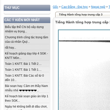
Gốc
>
Cao Đẳng - Đại học
>
Ngoại ngữ
>
THƯ MỤC
Tiếng Hành tổng hợp trung cấp 3
CÁC Ý KIẾN MỚI NHẤT
Tiếng Hành tổng hợp trung cấp 
Biểu tập thể Chi bộ xây dựng
nhiệm vụ trọng...
Chương trình công tác trọng tâm
của cá nhân Quý...
rất hay...
Kế hoạch giảng dạy lớp 4 SGK -
KNTT Môn...
Toán 1 KNTT. Bài 1 Tiết 2....
Toán 1 KNTT. Bài 1 Tiết 1....
Toán 1 KNTT. Bài Các số từ 0
đến 10...
Bài soạn hay. Cảm ơn thầy Nam
nhiều nhé ❤️❤️❤️❤️❤️❤️...
Kế hoạch bài soạn giáo án lớp 1
theo SGK...
Ngày hè không biết đi đâu chơi,