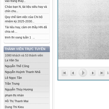
vào trang thầy...
Chào bạn N, tài liệu siêu hay và
chỉn chu...
Quy chế làm việc của Chi bộ
nhiệm kỳ 2025-2030...
Tài liệu hay, cảm ơn thầy HN đã
chia sẻ....
trinh thi oang tuần 1 ...
THÀNH VIÊN TRỰC TUYẾN
1080 khách và 53 thành viên
La Văn Su
Nguyễn Thế Công
Nguyễn Huỳnh Thanh Nhã
1
Lê Ngọc Tân
Trần Trung
Nguyễn Thùy Hương
phạm thị nhàn
Hồ Thị Thanh Mai
Dung Thi Kieu