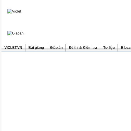
ViOLET.VN
Bài giảng
Giáo án
Đề thi & Kiểm tra
Tư liệu
E-Lea