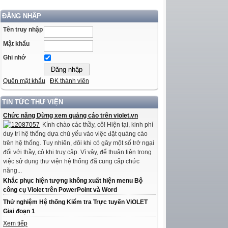
ĐĂNG NHẬP
Tên truy nhập
Mật khẩu
Ghi nhớ
Quên mật khẩu
ĐK thành viên
TIN TỨC THƯ VIỆN
Chức năng Dừng xem quảng cáo trên violet.vn
Kính chào các thầy, cô! Hiện tại, kinh phí
duy trì hệ thống dựa chủ yếu vào việc đặt quảng cáo
trên hệ thống. Tuy nhiên, đôi khi có gây một số trở ngại
đối với thầy, cô khi truy cập. Vì vậy, để thuận tiện trong
việc sử dụng thư viện hệ thống đã cung cấp chức
năng...
Khắc phục hiện tượng không xuất hiện menu Bộ
công cụ Violet trên PowerPoint và Word
Thử nghiệm Hệ thống Kiểm tra Trực tuyến ViOLET
Giai đoạn 1
Xem tiếp