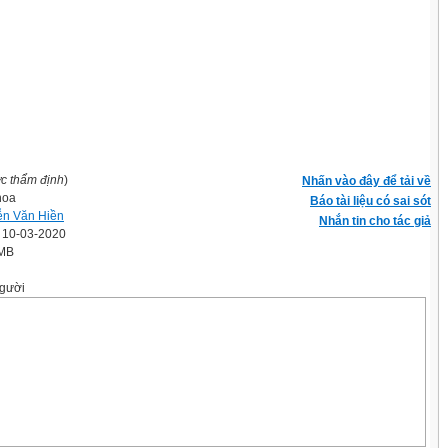
ợc thẩm định
)
Nhấn vào đây để tải về
hoa
Báo tài liệu có sai sót
n Văn Hiền
Nhắn tin cho tác giả
' 10-03-2020
 MB
gười