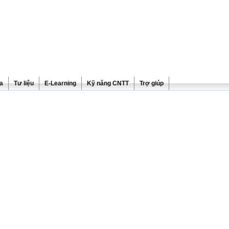
ra
Tư liệu
E-Learning
Kỹ năng CNTT
Trợ giúp