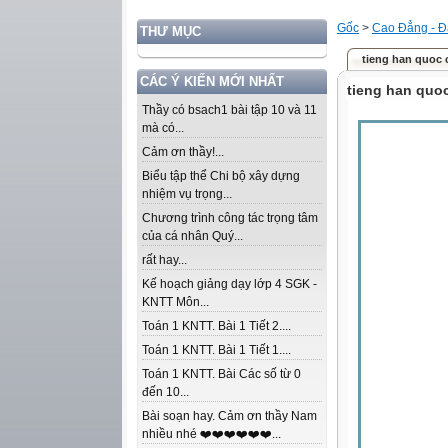
Gốc
>
Cao Đẳng - Đ
THƯ MỤC
tieng han quoc 
CÁC Ý KIẾN MỚI NHẤT
tieng han quo
Thầy có bsach1 bài tập 10 và 11
mà có...
Cảm ơn thầy!...
Biểu tập thể Chi bộ xây dựng
nhiệm vụ trọng...
Chương trình công tác trọng tâm
của cá nhân Quý...
rất hay...
Kế hoạch giảng dạy lớp 4 SGK -
KNTT Môn...
Toán 1 KNTT. Bài 1 Tiết 2....
Toán 1 KNTT. Bài 1 Tiết 1....
Toán 1 KNTT. Bài Các số từ 0
đến 10...
Bài soạn hay. Cảm ơn thầy Nam
nhiều nhé ❤️❤️❤️❤️❤️❤️...