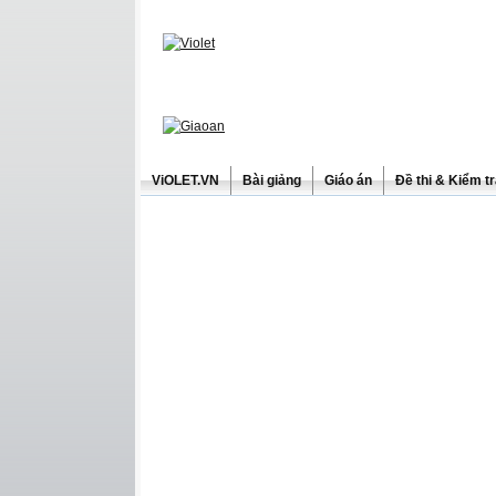
ViOLET.VN
Bài giảng
Giáo án
Đề thi & Kiểm t