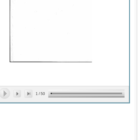
1
/
50