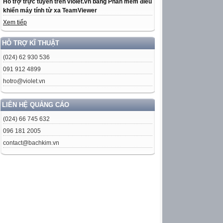
Hỗ trợ trực tuyến trên violet.vn bằng Phần mềm điều
khiển máy tính từ xa TeamViewer
Xem tiếp
HỖ TRỢ KĨ THUẬT
(024) 62 930 536
091 912 4899
hotro@violet.vn
LIÊN HỆ QUẢNG CÁO
(024) 66 745 632
096 181 2005
contact@bachkim.vn