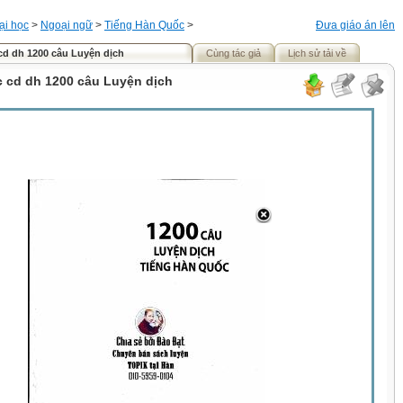
ại học
>
Ngoại ngữ
>
Tiếng Hàn Quốc
>
Đưa giáo án lên
cd dh 1200 câu Luyện dịch
Cùng tác giả
Lịch sử tải về
c cd dh 1200 câu Luyện dịch