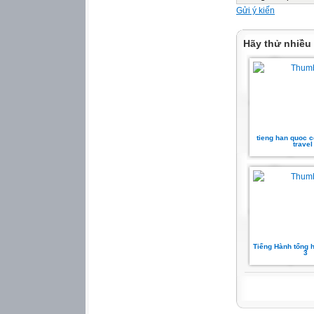
Gửi ý kiến
Hãy thử nhiều
tieng han quoc 
travel
Tiếng Hành tổng 
3