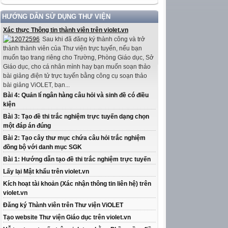
HƯỚNG DẪN SỬ DỤNG THƯ VIỆN
Xác thực Thông tin thành viên trên violet.vn
Sau khi đã đăng ký thành công và trở
thành thành viên của Thư viện trực tuyến, nếu bạn
muốn tạo trang riêng cho Trường, Phòng Giáo dục, Sở
Giáo dục, cho cá nhân mình hay bạn muốn soạn thảo
bài giảng điện tử trực tuyến bằng công cụ soạn thảo
bài giảng ViOLET, bạn...
Bài 4: Quản lí ngân hàng câu hỏi và sinh đề có điều
kiện
Bài 3: Tạo đề thi trắc nghiệm trực tuyến dạng chọn
một đáp án đúng
Bài 2: Tạo cây thư mục chứa câu hỏi trắc nghiệm
đồng bộ với danh mục SGK
Bài 1: Hướng dẫn tạo đề thi trắc nghiệm trực tuyến
Lấy lại Mật khẩu trên violet.vn
Kích hoạt tài khoản (Xác nhận thông tin liên hệ) trên
violet.vn
Đăng ký Thành viên trên Thư viện ViOLET
Tạo website Thư viện Giáo dục trên violet.vn