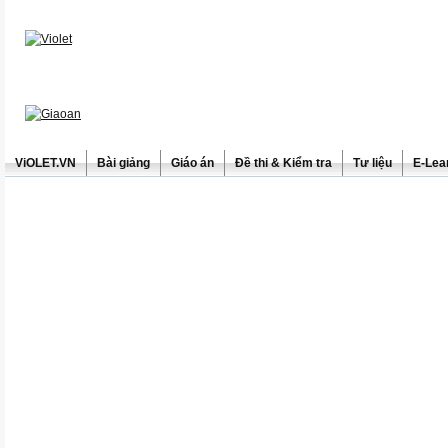
ViOLET.VN
Bài giảng
Giáo án
Đề thi & Kiểm tra
Tư liệu
E-Lea