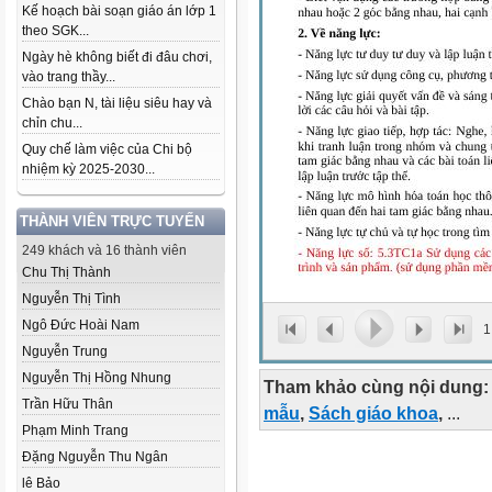
Kế hoạch bài soạn giáo án lớp 1
theo SGK...
Ngày hè không biết đi đâu chơi,
vào trang thầy...
Chào bạn N, tài liệu siêu hay và
chỉn chu...
Quy chế làm việc của Chi bộ
nhiệm kỳ 2025-2030...
THÀNH VIÊN TRỰC TUYẾN
249 khách và 16 thành viên
Chu Thị Thành
Nguyễn Thị Tình
Ngô Đức Hoài Nam
1
Nguyễn Trung
Nguyễn Thị Hồng Nhung
Tham khảo cùng nội dung:
Trần Hữu Thân
mẫu
,
Sách giáo khoa
,
...
Phạm Minh Trang
Đặng Nguyễn Thu Ngân
lê Bảo