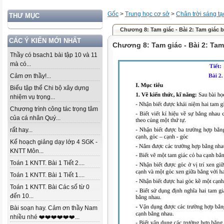
Gốc
>
Trung học cơ sở
>
Chân trời sáng tạ
THƯ MỤC
Chương 8: Tam giác - Bài 2: Tam giác 
CÁC Ý KIẾN MỚI NHẤT
Chương 8: Tam giác - Bài 2: Tam
Thầy có bsach1 bài tập 10 và 11
mà có...
Cảm ơn thầy!...
Biểu tập thể Chi bộ xây dựng
nhiệm vụ trọng...
Chương trình công tác trọng tâm
của cá nhân Quý...
rất hay...
Kế hoạch giảng dạy lớp 4 SGK -
KNTT Môn...
Toán 1 KNTT. Bài 1 Tiết 2....
Toán 1 KNTT. Bài 1 Tiết 1....
Toán 1 KNTT. Bài Các số từ 0
đến 10...
Bài soạn hay. Cảm ơn thầy Nam
nhiều nhé ❤️❤️❤️❤️❤️❤️...