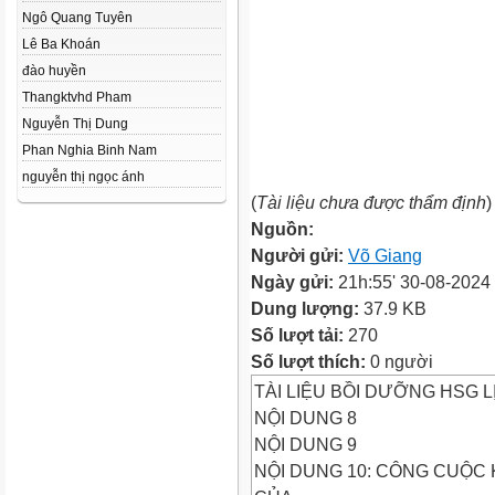
Ngô Quang Tuyên
Lê Ba Khoán
đào huyền
Thangktvhd Pham
Nguyễn Thị Dung
Phan Nghia Binh Nam
nguyễn thị ngọc ánh
(
Tài liệu chưa được thẩm định
)
Nguồn:
Người gửi:
Võ Giang
Ngày gửi:
21h:55' 30-08-2024
Dung lượng:
37.9 KB
Số lượt tải:
270
Số lượt thích:
0 người
TÀI LIỆU BỒI DƯỠNG HSG L
NỘI DUNG 8
NỘI DUNG 9
NỘI DUNG 10: CÔNG CUỘC 