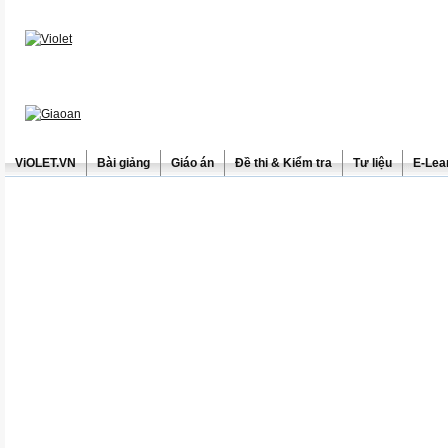
ViOLET.VN
Bài giảng
Giáo án
Đề thi & Kiểm tra
Tư liệu
E-Lea