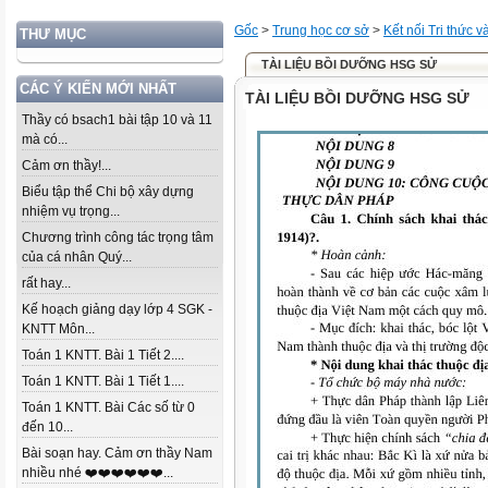
Gốc
>
Trung học cơ sở
>
Kết nối Tri thức 
THƯ MỤC
TÀI LIỆU BỒI DƯỠNG HSG SỬ
CÁC Ý KIẾN MỚI NHẤT
TÀI LIỆU BỒI DƯỠNG HSG SỬ
Thầy có bsach1 bài tập 10 và 11
mà có...
Cảm ơn thầy!...
Biểu tập thể Chi bộ xây dựng
nhiệm vụ trọng...
Chương trình công tác trọng tâm
của cá nhân Quý...
rất hay...
Kế hoạch giảng dạy lớp 4 SGK -
KNTT Môn...
Toán 1 KNTT. Bài 1 Tiết 2....
Toán 1 KNTT. Bài 1 Tiết 1....
Toán 1 KNTT. Bài Các số từ 0
đến 10...
Bài soạn hay. Cảm ơn thầy Nam
nhiều nhé ❤️❤️❤️❤️❤️❤️...