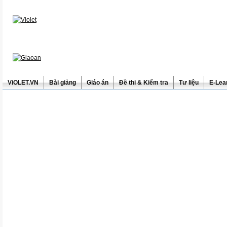
ViOLET.VN
Bài giảng
Giáo án
Đề thi & Kiểm tra
Tư liệu
E-Lea