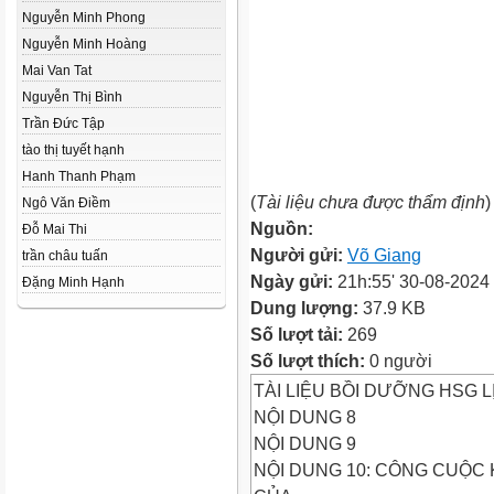
Nguyễn Minh Phong
Nguyễn Minh Hoàng
Mai Van Tat
Nguyễn Thị Bình
Trần Đức Tập
tào thị tuyết hạnh
Hanh Thanh Phạm
(
Tài liệu chưa được thẩm định
)
Ngô Văn Điềm
Nguồn:
Đỗ Mai Thi
Người gửi:
Võ Giang
trần châu tuấn
Ngày gửi:
21h:55' 30-08-2024
Đặng Minh Hạnh
Dung lượng:
37.9 KB
Số lượt tải:
269
Số lượt thích:
0 người
TÀI LIỆU BỒI DƯỠNG HSG L
NỘI DUNG 8
NỘI DUNG 9
NỘI DUNG 10: CÔNG CUỘC 