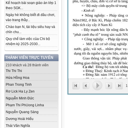
Kế hoạch bài soạn giáo án lớp 1
theo SGK...
Ngày hè không biết đi đâu chơi,
vào trang thầy...
Chào bạn N, tài liệu siêu hay và
chỉn chu...
Quy chế làm việc của Chi bộ
nhiệm kỳ 2025-2030...
THÀNH VIÊN TRỰC TUYẾN
210 khách và 28 thành viên
Thi Thi Thi
Hứa Hồng Hoa
Phan Trong Tinh
1
Rơ Lick Ha Ly Zen
Nguyễn Minh Đức
Phạm Thi Ph­Uong Linha
Nguyễn Quang Sáng
Dương Hoài Hiếu
Thái Văn Nghĩa