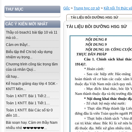
Gốc
>
Trung học cơ sở
>
Kết nối Tri thức 
THƯ MỤC
TÀI LIỆU BỒI DƯỠNG HSG SỬ
CÁC Ý KIẾN MỚI NHẤT
TÀI LIỆU BỒI DƯỠNG HSG SỬ
Thầy có bsach1 bài tập 10 và 11
mà có...
Cảm ơn thầy!...
Biểu tập thể Chi bộ xây dựng
nhiệm vụ trọng...
Chương trình công tác trọng tâm
của cá nhân Quý...
rất hay...
Kế hoạch giảng dạy lớp 4 SGK -
KNTT Môn...
Toán 1 KNTT. Bài 1 Tiết 2....
Toán 1 KNTT. Bài 1 Tiết 1....
Toán 1 KNTT. Bài Các số từ 0
đến 10...
Bài soạn hay. Cảm ơn thầy Nam
nhiều nhé ❤️❤️❤️❤️❤️❤️...