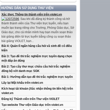
HƯỚNG DẪN SỬ DỤNG THƯ VIỆN
Xác thực Thông tin thành viên trên violet.vn
Sau khi đã đăng ký thành công và trở
thành thành viên của Thư viện trực tuyến, nếu bạn
muốn tạo trang riêng cho Trường, Phòng Giáo dục, Sở
Giáo dục, cho cá nhân mình hay bạn muốn soạn thảo
bài giảng điện tử trực tuyến bằng công cụ soạn thảo
bài giảng ViOLET, bạn...
Bài 4: Quản lí ngân hàng câu hỏi và sinh đề có điều
kiện
Bài 3: Tạo đề thi trắc nghiệm trực tuyến dạng chọn
một đáp án đúng
Bài 2: Tạo cây thư mục chứa câu hỏi trắc nghiệm
đồng bộ với danh mục SGK
Bài 1: Hướng dẫn tạo đề thi trắc nghiệm trực tuyến
Lấy lại Mật khẩu trên violet.vn
Kích hoạt tài khoản (Xác nhận thông tin liên hệ) trên
violet.vn
Đăng ký Thành viên trên Thư viện ViOLET
Tạo website Thư viện Giáo dục trên violet.vn