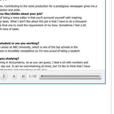
1
/
42