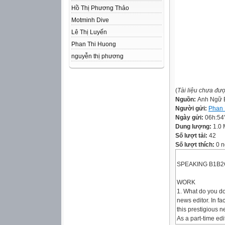
Hồ Thị Phương Thảo
Motminh Dive
Lê Thị Luyến
Phan Thi Huong
nguyễn thị phương
(
Tài liệu chưa đư
Nguồn:
Anh Ngữ B
Người gửi:
Phan
Ngày gửi:
06h:54
Dung lượng:
1.0
Số lượt tải:
42
Số lượt thích:
0 n
SPEAKING B1B2
WORK
1. What do you d
news editor. In fac
this prestigious 
As a part-time edi