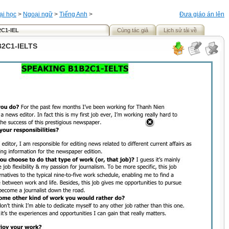
ại học
>
Ngoại ngữ
>
Tiếng Anh
>
Đưa giáo án lên
C1-IEL
Cùng tác giả
Lịch sử tải về
2C1-IELTS