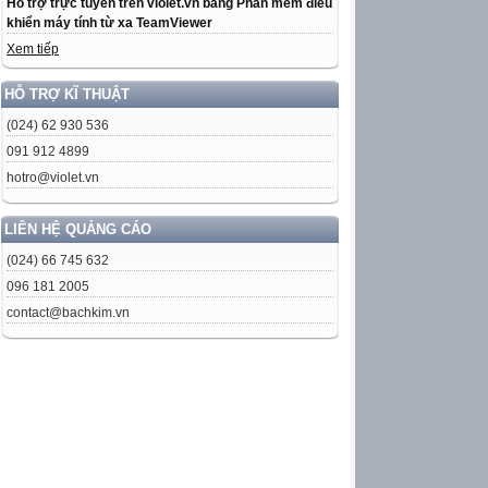
Hỗ trợ trực tuyến trên violet.vn bằng Phần mềm điều
khiển máy tính từ xa TeamViewer
Xem tiếp
HỖ TRỢ KĨ THUẬT
(024) 62 930 536
091 912 4899
hotro@violet.vn
LIÊN HỆ QUẢNG CÁO
(024) 66 745 632
096 181 2005
contact@bachkim.vn