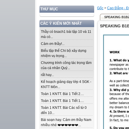
Gốc
>
Cao Đẳng - Đ
THƯ MỤC
SPEAKING B1B2
CÁC Ý KIẾN MỚI NHẤT
SPEAKING B1B
Thầy có bsach1 bài tập 10 và 11
mà có...
Cảm ơn thầy!...
Biểu tập thể Chi bộ xây dựng
nhiệm vụ trọng...
Chương trình công tác trọng tâm
của cá nhân Quý...
rất hay...
Kế hoạch giảng dạy lớp 4 SGK -
KNTT Môn...
Toán 1 KNTT. Bài 1 Tiết 2....
Toán 1 KNTT. Bài 1 Tiết 1....
Toán 1 KNTT. Bài Các số từ 0
đến 10...
Bài soạn hay. Cảm ơn thầy Nam
nhiều nhé ❤️❤️❤️❤️❤️❤️...