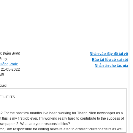
ợc thẩm định
)
Nhấn vào đây để tải về
etty
Báo tài liệu có sai sót
 Hồng Phúc
Nhắn tin cho tác giả
' 21-05-2022
 MB
gười
C1-IELTS
o? For the past few months I’ve been working for Thanh Nien newspaper as a
t this is my first job ever, I’m working really hard to contribute to the success of
newspaper. 2. What are your responsibilities?
tor, I am responsible for editing news related to different current affairs as well