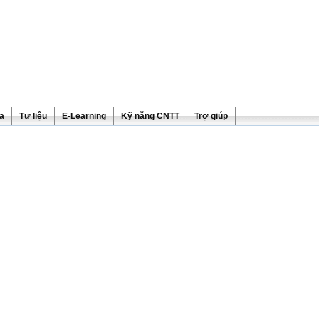
ra
Tư liệu
E-Learning
Kỹ năng CNTT
Trợ giúp