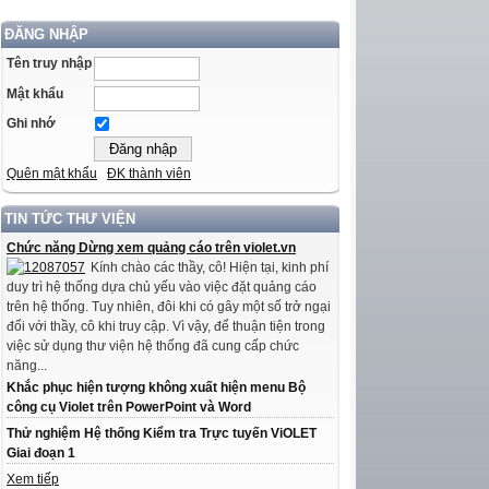
ĐĂNG NHẬP
Tên truy nhập
Mật khẩu
Ghi nhớ
Quên mật khẩu
ĐK thành viên
TIN TỨC THƯ VIỆN
Chức năng Dừng xem quảng cáo trên violet.vn
Kính chào các thầy, cô! Hiện tại, kinh phí
duy trì hệ thống dựa chủ yếu vào việc đặt quảng cáo
trên hệ thống. Tuy nhiên, đôi khi có gây một số trở ngại
đối với thầy, cô khi truy cập. Vì vậy, để thuận tiện trong
việc sử dụng thư viện hệ thống đã cung cấp chức
năng...
Khắc phục hiện tượng không xuất hiện menu Bộ
công cụ Violet trên PowerPoint và Word
Thử nghiệm Hệ thống Kiểm tra Trực tuyến ViOLET
Giai đoạn 1
Xem tiếp