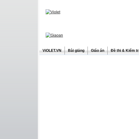
ViOLET.VN
Bài giảng
Giáo án
Đề thi & Kiểm t