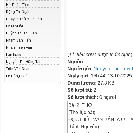
Hồ Thiện Tâm
Đặng Thị Ngân
Huøynh Thò Minh Thö
Lý Xi Muội
Huỳnh Thị Thu Lan
Phạm Văn Tiến
Nhan Thien Van
(
Tài liệu chưa được thẩm định
)
trần hồng
Nguồn:
Nguyễn Thị Hồng Tân
Người gửi:
Nguyễn Thị Tươi 
Trần Văn Duẩn
Ngày gửi:
15h:44' 13-10-2025
Lê Công Hoà
Dung lượng:
27.8 KB
Số lượt tải:
2
Số lượt thích:
0 người
Bài 2. THƠ
(Thơ lục bát)
ĐỌC HIỂU VĂN BẢN: À ƠI T
(Bình Nguyên)