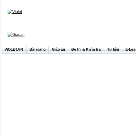
ViOLET.VN
Bài giảng
Giáo án
Đề thi & Kiểm tra
Tư liệu
E-Lea