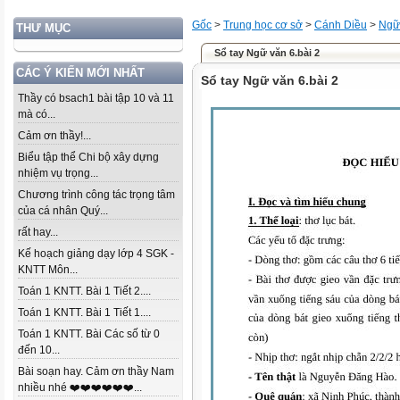
Gốc
>
Trung học cơ sở
>
Cánh Diều
>
Ngữ
THƯ MỤC
Sổ tay Ngữ văn 6.bài 2
CÁC Ý KIẾN MỚI NHẤT
Sổ tay Ngữ văn 6.bài 2
Thầy có bsach1 bài tập 10 và 11
mà có...
Cảm ơn thầy!...
Biểu tập thể Chi bộ xây dựng
nhiệm vụ trọng...
Chương trình công tác trọng tâm
của cá nhân Quý...
rất hay...
Kế hoạch giảng dạy lớp 4 SGK -
KNTT Môn...
Toán 1 KNTT. Bài 1 Tiết 2....
Toán 1 KNTT. Bài 1 Tiết 1....
Toán 1 KNTT. Bài Các số từ 0
đến 10...
Bài soạn hay. Cảm ơn thầy Nam
nhiều nhé ❤️❤️❤️❤️❤️❤️...