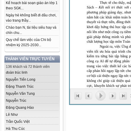
Kế hoạch bài soạn giáo án lớp 1
theo SGK...
Ngày hè không biết đi đâu chơi,
vào trang thầy...
Chào bạn N, tài liệu siêu hay và
chỉn chu...
Quy chế làm việc của Chi bộ
nhiệm kỳ 2025-2030...
THÀNH VIÊN TRỰC TUYẾN
136 khách và 72 thành viên
đoàn trúc linh
Nguyễn Tiến Long
Đặng Thanh Trúc
Nguyễn Văn Tung
Nguyễn Trúc
Đặng Quang Hào
Lê Như
Trần Quốc Việt
Hà Thu Cúc