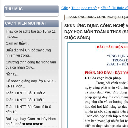
Gốc
>
Trung học cơ sở
>
Kết nối Tri thức 
THƯ MỤC
SKKN ỨNG DỤNG CÔNG NGHỆ AI TẠO 
CÁC Ý KIẾN MỚI NHẤT
SKKN ỨNG DỤNG CÔNG NGHỆ A
Thầy có bsach1 bài tập 10 và 11
DẠY HỌC MÔN TOÁN 6 THCS (SÁ
mà có...
CUỘC SỐNG)
Cảm ơn thầy!...
Biểu tập thể Chi bộ xây dựng
nhiệm vụ trọng...
Chương trình công tác trọng tâm
của cá nhân Quý...
rất hay...
Kế hoạch giảng dạy lớp 4 SGK -
KNTT Môn...
Toán 1 KNTT. Bài 1 Tiết 2....
Toán 1 KNTT. Bài 1 Tiết 1....
Toán 1 KNTT. Bài Các số từ 0
đến 10...
Bài soạn hay. Cảm ơn thầy Nam
nhiều nhé ❤️❤️❤️❤️❤️❤️...