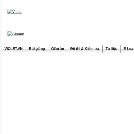
ViOLET.VN
Bài giảng
Giáo án
Đề thi & Kiểm tra
Tư liệu
E-Lea