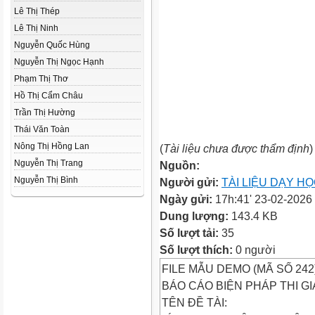
Lê Thị Thép
Lê Thị Ninh
Nguyễn Quốc Hùng
Nguyễn Thị Ngọc Hạnh
Phạm Thị Thơ
Hồ Thị Cẩm Châu
Trần Thị Hường
Thái Văn Toàn
Nông Thị Hồng Lan
(
Tài liệu chưa được thẩm định
)
Nguyễn Thị Trang
Nguồn:
Nguyễn Thị Bình
Người gửi:
TÀI LIỆU DẠY H
Ngày gửi:
17h:41' 23-02-2026
Dung lượng:
143.4 KB
Số lượt tải:
35
Số lượt thích:
0 người
FILE MẪU DEMO (MÃ SỐ 242
BÁO CÁO BIỆN PHÁP THI GI
TÊN ĐỀ TÀI: