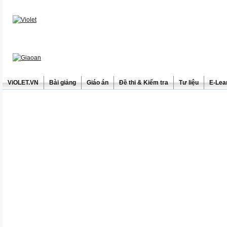
ViOLET.VN
Bài giảng
Giáo án
Đề thi & Kiểm tra
Tư liệu
E-Lea