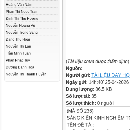
Hoàng Văn Năm
Phan Thi Ngoc Tram
Đinh Thị Thu Hương
Nguyễn Hoàng Vũ
Nguyễn Trọng Sáng
Đặng Thu Hoài
Nguyễn Thị Lan
Trần Minh Tuân
Phan Nhat Huy
(
Tài liệu chưa được thẩm định
)
Dương Danh Hòa
Nguồn:
Nguyễn Thị Thanh Huyền
Người gửi:
TÀI LIỆU DẠY H
Ngày gửi:
14h:40' 25-04-2026
Dung lượng:
86.5 KB
Số lượt tải:
35
Số lượt thích:
0 người
(MÃ SỐ 236)
SÁNG KIẾN KINH NGHIỆM T
TÊN ĐỀ TÀI: