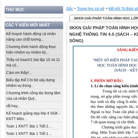
Gốc
>
Trung học cơ sở
>
Kết nối Tri thức 
THƯ MỤC
SKKN GIẢI PHÁP TOÁN HÌNH HỌC LỚP 
CÁC Ý KIẾN MỚI NHẤT
SKKN GIẢI PHÁP TOÁN HÌNH HỌ
Kế hoạch hành động cá nhân
NGHỆ THÔNG TIN 4.0 (SÁCH – K
nâng cao chất lượng...
SỐNG)
Chương trình hành động thực
hiện nhiệm vụ nhiệm kỳ...
Thầy có bsach1 bài tập 10 và 11
mà có...
Cảm ơn thầy!...
Biểu tập thể Chi bộ xây dựng
nhiệm vụ trọng...
Chương trình công tác trọng tâm
của cá nhân Quý...
rất hay...
Kế hoạch giảng dạy lớp 4 SGK -
KNTT Môn...
Toán 1 KNTT. Bài 1 Tiết 2....
Toán 1 KNTT. Bài 1 Tiết 1....