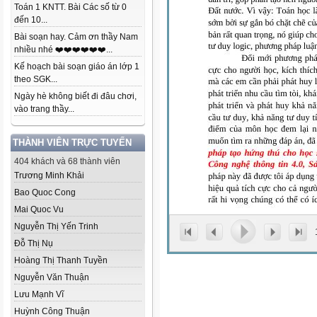
Toán 1 KNTT. Bài Các số từ 0
đến 10...
Bài soạn hay. Cảm ơn thầy Nam
nhiều nhé ❤️❤️❤️❤️❤️❤️...
Kế hoạch bài soạn giáo án lớp 1
theo SGK...
Ngày hè không biết đi đâu chơi,
vào trang thầy...
THÀNH VIÊN TRỰC TUYẾN
404 khách và 68 thành viên
Trương Minh Khải
Bao Quoc Cong
Mai Quoc Vu
Nguyễn Thị Yến Trinh
Đỗ Thị Nụ
Hoàng Thị Thanh Tuyền
Nguyễn Văn Thuận
Lưu Mạnh Vĩ
Huỳnh Công Thuận