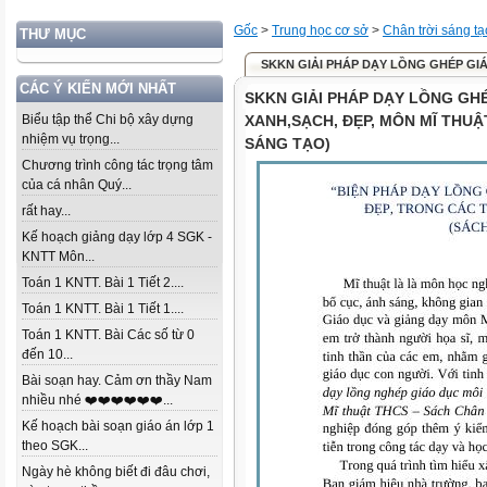
Gốc
>
Trung học cơ sở
>
Chân trời sáng tạ
THƯ MỤC
SKKN GIẢI PHÁP DẠY LỒNG GHÉP GIÁ
CÁC Ý KIẾN MỚI NHẤT
SKKN GIẢI PHÁP DẠY LỒNG GH
Biểu tập thể Chi bộ xây dựng
XANH,SẠCH, ĐẸP, MÔN MĨ THUẬ
nhiệm vụ trọng...
SÁNG TẠO)
Chương trình công tác trọng tâm
của cá nhân Quý...
rất hay...
Kế hoạch giảng dạy lớp 4 SGK -
KNTT Môn...
Toán 1 KNTT. Bài 1 Tiết 2....
Toán 1 KNTT. Bài 1 Tiết 1....
Toán 1 KNTT. Bài Các số từ 0
đến 10...
Bài soạn hay. Cảm ơn thầy Nam
nhiều nhé ❤️❤️❤️❤️❤️❤️...
Kế hoạch bài soạn giáo án lớp 1
theo SGK...
Ngày hè không biết đi đâu chơi,