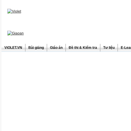
ViOLET.VN
Bài giảng
Giáo án
Đề thi & Kiểm tra
Tư liệu
E-Lea