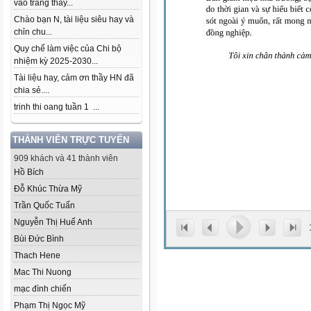
vào trang thầy...
Chào bạn N, tài liệu siêu hay và
chỉn chu...
Quy chế làm việc của Chi bộ
nhiệm kỳ 2025-2030...
Tài liệu hay, cảm ơn thầy HN đã
chia sẻ....
trinh thi oang tuần 1 ...
THÀNH VIÊN TRỰC TUYẾN
909 khách và 41 thành viên
Hồ Bích
Đỗ Khúc Thừa Mỹ
Trần Quốc Tuấn
Nguyễn Thị Huế Anh
Bùi Đức Bình
Thach Hene
Mac Thi Nuong
mạc đình chiến
Phạm Thị Ngọc Mỹ