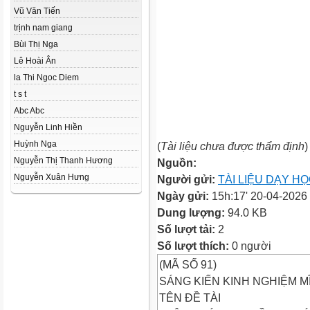
Vũ Văn Tiến
trịnh nam giang
Bùi Thị Nga
Lê Hoài Ân
la Thi Ngoc Diem
t s t
Abc Abc
Nguyễn Linh Hiền
Huỳnh Nga
(
Tài liệu chưa được thẩm định
)
Nguyễn Thị Thanh Hương
Nguồn:
Nguyễn Xuân Hưng
Người gửi:
TÀI LIỆU DẠY H
Ngày gửi:
15h:17' 20-04-2026
Dung lượng:
94.0 KB
Số lượt tải:
2
Số lượt thích:
0 người
(MÃ SỐ 91)
SÁNG KIẾN KINH NGHIỆM M
TÊN ĐỀ TÀI