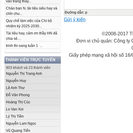
vào trang thầy...
Chào bạn N, tài liệu siêu hay và
Đường dẫn
:
p
chỉn chu...
Gửi ý kiến
Quy chế làm việc của Chi bộ
nhiệm kỳ 2025-2030...
©2008-2017 Th
Tài liệu hay, cảm ơn thầy HN đã
chia sẻ....
Đơn vị chủ quản: Công ty
trinh thi oang tuần 1 ...
Giấy phép mạng xã hội số 16
THÀNH VIÊN TRỰC TUYẾN
903 khách và 23 thành viên
Nguyễn Thị Trang Anh
Nguyễn Huy
Lê Anh Thư
Đỗ Văn Phong
Hoàng Thị Cúc
Lo Van Xoi
Lý Thị Tiền
Nguyễn Lam Ngọc
Vũ Quang Tiến