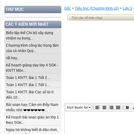
Gốc
>
Tiểu học (Chương trình cũ)
>
Lớp 1
THƯ MỤC
Trừ các số tròn chục
CÁC Ý KIẾN MỚI NHẤT
Biểu tập thể Chi bộ xây dựng
nhiệm vụ trọng...
Chương trình công tác trọng tâm
của cá nhân Quý...
rất hay...
Kế hoạch giảng dạy lớp 4 SGK -
KNTT Môn...
Toán 1 KNTT. Bài 1 Tiết 2....
Toán 1 KNTT. Bài 1 Tiết 1....
Toán 1 KNTT. Bài Các số từ 0
đến 10...
Bài soạn hay. Cảm ơn thầy Nam
Kích thước font
nhiều nhé ❤️❤️❤️❤️❤️❤️...
Kế hoạch bài soạn giáo án lớp 1
theo SGK...
Ngày hè không biết đi đâu chơi,