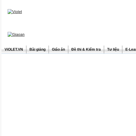
ViOLET.VN
Bài giảng
Giáo án
Đề thi & Kiểm tra
Tư liệu
E-Lea