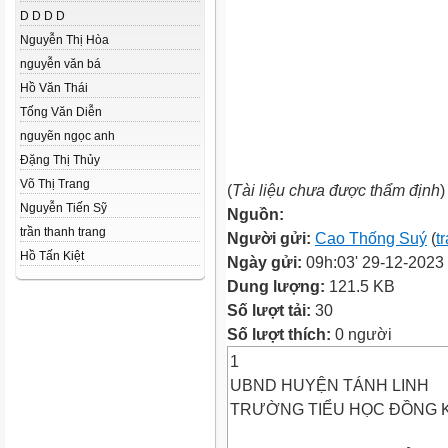
D D D D
Nguyễn Thị Hòa
nguyễn văn bá
Hồ Văn Thái
Tống Văn Diễn
nguyẽn ngọc anh
Đặng Thị Thủy
Võ Thị Trang
(
Tài liệu chưa được thẩm định
)
Nguyễn Tiến Sỹ
Nguồn:
trần thanh trang
Người gửi:
Cao Thống Suý
(
t
Hồ Tấn Kiệt
Ngày gửi:
09h:03' 29-12-2023
Dung lượng:
121.5 KB
Số lượt tải:
30
Số lượt thích:
0 người
1
UBND HUYỆN TÁNH LINH
TRƯỜNG TIỂU HỌC ĐỒNG 