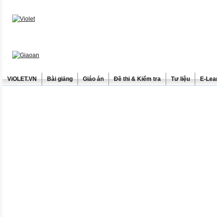
ViOLET.VN
Bài giảng
Giáo án
Đề thi & Kiểm tra
Tư liệu
E-Lea