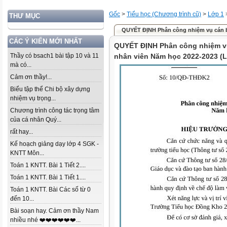
Gốc
>
Tiểu học (Chương trình cũ)
>
Lớp 1
THƯ MỤC
QUYẾT ĐỊNH Phân công nhiệm vụ cán bộ 
CÁC Ý KIẾN MỚI NHẤT
QUYẾT ĐỊNH Phân công nhiệm vụ 
Thầy có bsach1 bài tập 10 và 11
nhân viên Năm học 2022-2023 (L
mà có...
Cảm ơn thầy!...
Biểu tập thể Chi bộ xây dựng
nhiệm vụ trọng...
Chương trình công tác trọng tâm
của cá nhân Quý...
rất hay...
Kế hoạch giảng dạy lớp 4 SGK -
KNTT Môn...
Toán 1 KNTT. Bài 1 Tiết 2....
Toán 1 KNTT. Bài 1 Tiết 1....
Toán 1 KNTT. Bài Các số từ 0
đến 10...
Bài soạn hay. Cảm ơn thầy Nam
nhiều nhé ❤️❤️❤️❤️❤️❤️...