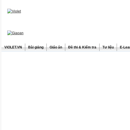
ViOLET.VN
Bài giảng
Giáo án
Đề thi & Kiểm tra
Tư liệu
E-Lea