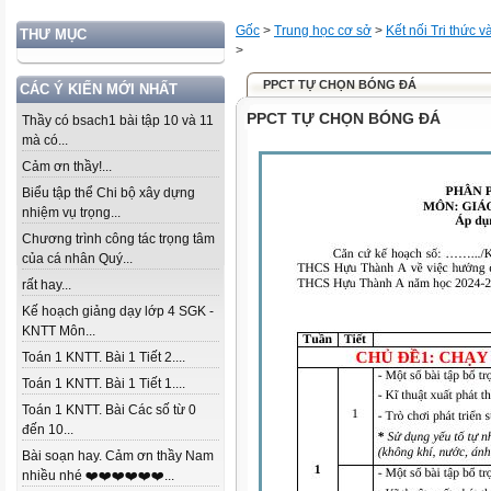
Gốc
>
Trung học cơ sở
>
Kết nối Tri thức 
THƯ MỤC
>
PPCT TỰ CHỌN BÓNG ĐÁ
CÁC Ý KIẾN MỚI NHẤT
PPCT TỰ CHỌN BÓNG ĐÁ
Thầy có bsach1 bài tập 10 và 11
mà có...
Cảm ơn thầy!...
Biểu tập thể Chi bộ xây dựng
nhiệm vụ trọng...
Chương trình công tác trọng tâm
của cá nhân Quý...
rất hay...
Kế hoạch giảng dạy lớp 4 SGK -
KNTT Môn...
Toán 1 KNTT. Bài 1 Tiết 2....
Toán 1 KNTT. Bài 1 Tiết 1....
Toán 1 KNTT. Bài Các số từ 0
đến 10...
Bài soạn hay. Cảm ơn thầy Nam
nhiều nhé ❤️❤️❤️❤️❤️❤️...