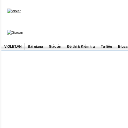
ViOLET.VN
Bài giảng
Giáo án
Đề thi & Kiểm tra
Tư liệu
E-Lea