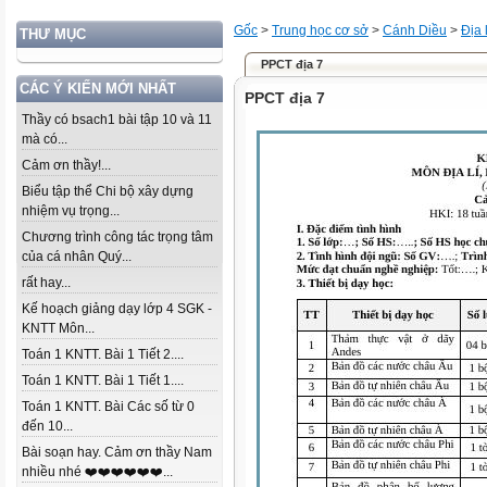
Gốc
>
Trung học cơ sở
>
Cánh Diều
>
Địa l
THƯ MỤC
PPCT địa 7
CÁC Ý KIẾN MỚI NHẤT
PPCT địa 7
Thầy có bsach1 bài tập 10 và 11
mà có...
Cảm ơn thầy!...
Biểu tập thể Chi bộ xây dựng
nhiệm vụ trọng...
Chương trình công tác trọng tâm
của cá nhân Quý...
rất hay...
Kế hoạch giảng dạy lớp 4 SGK -
KNTT Môn...
Toán 1 KNTT. Bài 1 Tiết 2....
Toán 1 KNTT. Bài 1 Tiết 1....
Toán 1 KNTT. Bài Các số từ 0
đến 10...
Bài soạn hay. Cảm ơn thầy Nam
nhiều nhé ❤️❤️❤️❤️❤️❤️...