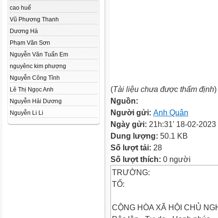
cao huế
Vũ Phương Thanh
Dương Hà
Phạm Văn Sơn
Nguyễn Văn Tuấn Em
nguyênc kim phượng
Nguyễn Công Tỉnh
(
Tài liệu chưa được thẩm định
)
Lê Thị Ngọc Anh
Nguồn:
Nguyễn Hải Dương
Người gửi:
Anh Quân
Nguyễn Li Li
Ngày gửi:
21h:31' 18-02-2023
Dung lượng:
50.1 KB
Số lượt tải:
28
Số lượt thích:
0 người
TRƯỜNG:
TỔ:
CỘNG HÒA XÃ HỘI CHỦ NGH