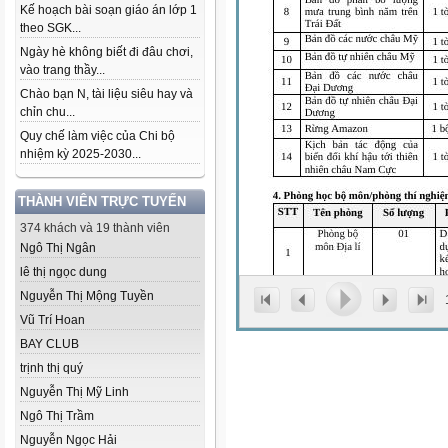
Kế hoạch bài soạn giáo án lớp 1
theo SGK...
Ngày hè không biết đi đâu chơi,
vào trang thầy...
Chào bạn N, tài liệu siêu hay và
chỉn chu...
Quy chế làm việc của Chi bộ
nhiệm kỳ 2025-2030...
THÀNH VIÊN TRỰC TUYẾN
374 khách và 19 thành viên
Ngô Thị Ngân
lê thị ngọc dung
Nguyễn Thị Mộng Tuyền
Vũ Trí Hoan
BAY CLUB
trịnh thị quý
Nguyễn Thị Mỹ Linh
Ngô Thị Trầm
Nguyễn Ngọc Hải