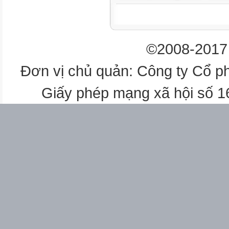
1 bộ/GV
5
©2008-2017 
6
Đơn vị chủ quản: Công ty Cổ p
Bản đồ tự nhiên châu Á
Bản đồ các nước châu Phi
Giấy phép mạng xã hội số 
1 bộ/GV
1 tờ/GV
7
Bản đồ tự nhiên châu Phi
1 tờ/GV
1