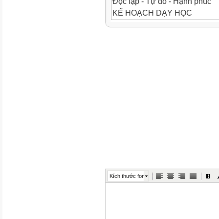
Độc lập - Tự do - Hạnh phúc
KẾ HOẠCH DẠY HỌC
MÔN ĐỊA LÍ, LỚP: 7 – BỘ KẾ
(Năm học 2022 - 2023)
Cả năm: 35 tuần (52 tiết)
HKI: 18 tuần (27 tiết); HKII: 17 
I. Đặc điểm tình hình
1. Số lớp:…; Số HS:…..; Số H
2. Tình hình đội ngũ: Số GV:….
Trên đại học:…
Mức đạt chuẩn nghề nghiệp: Tốt:…
đạt:.................
3. Thiết bị dạy học:
TT
Kích thước font
Thiết bị dạy học
Số lượng