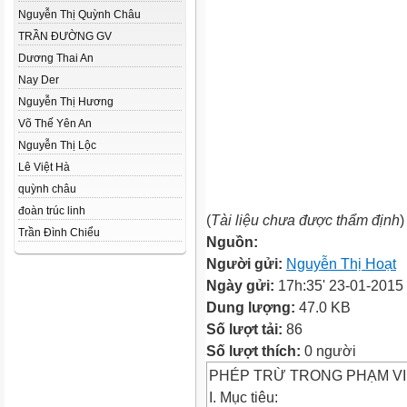
Nguyễn Thị Quỳnh Châu
TRẦN ĐƯỜNG GV
Dương Thai An
Nay Der
Nguyễn Thị Hương
Võ Thế Yên An
Nguyễn Thị Lộc
Lê Việt Hà
quỳnh châu
đoàn trúc linh
(
Tài liệu chưa được thẩm định
)
Trần Đình Chiểu
Nguồn:
Người gửi:
Nguyễn Thị Hoạt
Ngày gửi:
17h:35' 23-01-2015
Dung lượng:
47.0 KB
Số lượt tải:
86
Số lượt thích:
0 người
PHÉP TRỪ TRONG PHẠM VI
I. Mục tiêu: