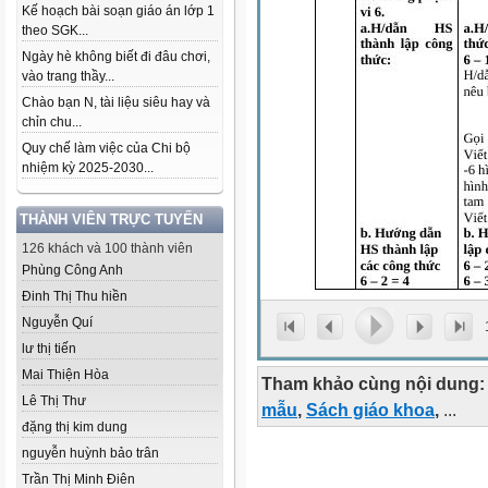
Kế hoạch bài soạn giáo án lớp 1
theo SGK...
Ngày hè không biết đi đâu chơi,
vào trang thầy...
Chào bạn N, tài liệu siêu hay và
chỉn chu...
Quy chế làm việc của Chi bộ
nhiệm kỳ 2025-2030...
THÀNH VIÊN TRỰC TUYẾN
126 khách và 100 thành viên
Phùng Công Anh
Đinh Thị Thu hiền
Nguyễn Quí
lư thị tiến
Mai Thiện Hòa
Tham khảo cùng nội dung:
Lê Thị Thư
mẫu
,
Sách giáo khoa
,
...
đặng thị kim dung
nguyễn huỳnh bảo trân
Trần Thị Minh Điên