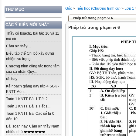
Gốc
>
Tiểu học (Chương trình cũ)
>
Lớp 1
THƯ MỤC
Phép trừ trong phạm vi 6
CÁC Ý KIẾN MỚI NHẤT
Phép trừ trong phạm vi 6
Thầy có bsach1 bài tập 10 và 11
mà có...
Cảm ơn thầy!...
Biểu tập thể Chi bộ xây dựng
nhiệm vụ trọng...
Chương trình công tác trọng tâm
của cá nhân Quý...
rất hay...
Kế hoạch giảng dạy lớp 4 SGK -
KNTT Môn...
Toán 1 KNTT. Bài 1 Tiết 2....
Toán 1 KNTT. Bài 1 Tiết 1....
Toán 1 KNTT. Bài Các số từ 0
đến 10...
Bài soạn hay. Cảm ơn thầy Nam
nhiều nhé ❤️❤️❤️❤️❤️❤️...