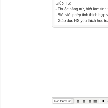
Giúp HS:
- Thuộc bảng trừ, biết làm tính 
- Biết viết phép tính thích hợp 
- Giáo dục HS yêu thích học to
II. Đồ dùng dạy học:
GV: Bộ TH Toán, phấn màu.
HS: SGK, bộ thực hành Toán, 
III. Hoạt động dạy học:
TG
ND
Hoạt động của GV
Hoạt động của HS

1’
3’
30’
Kích thước font