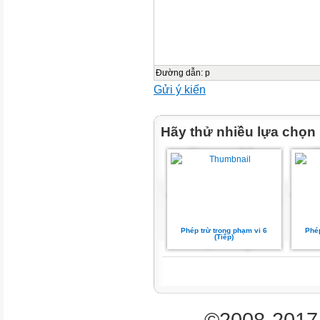
Đường dẫn
:
p
Gửi ý kiến
Hãy thử nhiều lựa chọn
Phép trừ trong phạm vi 6
Phép
(Tiếp)
©2008-2017 