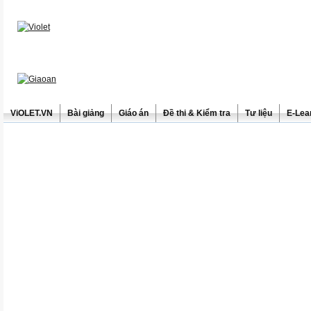
ViOLET.VN
Bài giảng
Giáo án
Đề thi & Kiểm tra
Tư liệu
E-Lea