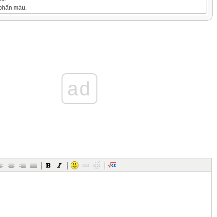
 phấn màu.
 hành Toán, bảng, phấn.
 học:
 GV
 HS
ad