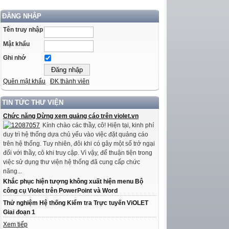
ĐĂNG NHẬP
Tên truy nhập
Mật khẩu
Ghi nhớ
Quên mật khẩu
ĐK thành viên
TIN TỨC THƯ VIỆN
Chức năng Dừng xem quảng cáo trên violet.vn
Kính chào các thầy, cô! Hiện tại, kinh phí
duy trì hệ thống dựa chủ yếu vào việc đặt quảng cáo
trên hệ thống. Tuy nhiên, đôi khi có gây một số trở ngại
đối với thầy, cô khi truy cập. Vì vậy, để thuận tiện trong
việc sử dụng thư viện hệ thống đã cung cấp chức
năng...
Khắc phục hiện tượng không xuất hiện menu Bộ
công cụ Violet trên PowerPoint và Word
Thử nghiệm Hệ thống Kiểm tra Trực tuyến ViOLET
Giai đoạn 1
Xem tiếp