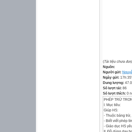
(
Tài liệu chưa đư
Nguồn:
Người gửi:
Nguyễ
Ngày gửi:
17h:35
Dung lượng:
47.
Số lượt tải:
86
Số lượt thích:
0 n
PHÉP TRỪ TRON
I. Mục tiêu:
Giúp HS:
- Thuộc bảng trừ, 
- Biết viết phép t
- Giáo dục HS yêu
II. Đồ dùng dạy h