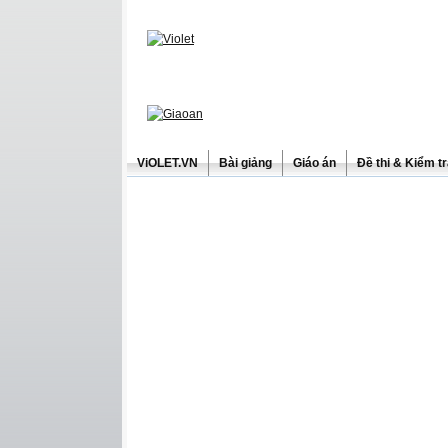
ViOLET.VN
Bài giảng
Giáo án
Đề thi & Kiểm t