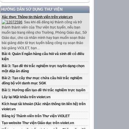
HƯỚNG DẪN SỬ DỤNG THƯ VIỆN
Xác thực Thông tin thành viên trên violet.vn
Sau khi đã đăng ký thành công và trở
thành thành viên của Thư viện trực tuyến, nếu bạn
muốn tạo trang riêng cho Trường, Phòng Giáo dục, Sở
Giáo dục, cho cá nhân mình hay bạn muốn soạn thảo
bài giảng điện tử trực tuyến bằng công cụ soạn thảo
bài giảng ViOLET, bạn...
Bài 4: Quản lí ngân hàng câu hỏi và sinh đề có điều
kiện
Bài 3: Tạo đề thi trắc nghiệm trực tuyến dạng chọn
một đáp án đúng
Bài 2: Tạo cây thư mục chứa câu hỏi trắc nghiệm
đồng bộ với danh mục SGK
Bài 1: Hướng dẫn tạo đề thi trắc nghiệm trực tuyến
Lấy lại Mật khẩu trên violet.vn
Kích hoạt tài khoản (Xác nhận thông tin liên hệ) trên
violet.vn
Đăng ký Thành viên trên Thư viện ViOLET
Tạo website Thư viện Giáo dục trên violet.vn