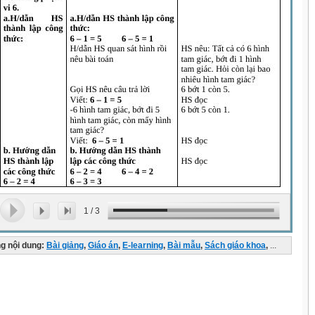
1
/
3
g nội dung:
Bài giảng
,
Giáo án
,
E-learning
,
Bài mẫu
,
Sách giáo khoa
,
...