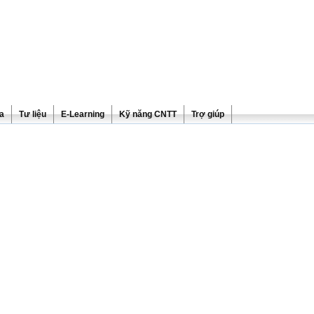
ra
Tư liệu
E-Learning
Kỹ năng CNTT
Trợ giúp