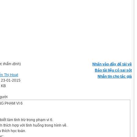
ợc thẩm định
)
Nhấn vào đây để tải về
Báo tài liệu có sai sót
n Thị Hoạt
Nhắn tin cho tác giả
' 23-01-2015
0 KB
gười
G PHẠM VI 6
biết làm tính trừ trong phạm vi 6.
ính thích hợp với tình huống trong hình vẽ.
 thích học toán.
ọc: