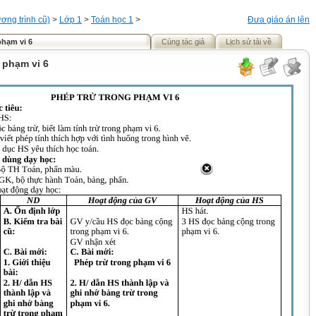
ơng trình cũ)
>
Lớp 1
>
Toán học 1
>
Đưa giáo án lên
phạm vi 6
Cùng tác giả
Lịch sử tải về
 phạm vi 6