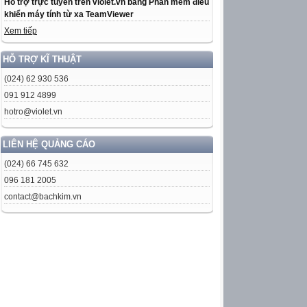
Hỗ trợ trực tuyến trên violet.vn bằng Phần mềm điều
khiển máy tính từ xa TeamViewer
Xem tiếp
HỖ TRỢ KĨ THUẬT
(024) 62 930 536
091 912 4899
hotro@violet.vn
LIÊN HỆ QUẢNG CÁO
(024) 66 745 632
096 181 2005
contact@bachkim.vn