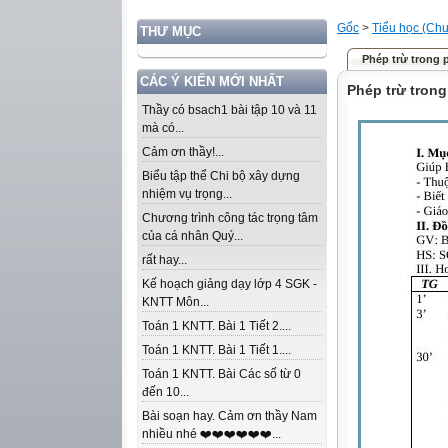
Gốc
>
Tiểu học (Chư
THƯ MỤC
Phép trừ trong 
CÁC Ý KIẾN MỚI NHẤT
Phép trừ trong
Thầy có bsach1 bài tập 10 và 11
mà có...
Cảm ơn thầy!...
Biểu tập thể Chi bộ xây dựng
nhiệm vụ trọng...
Chương trình công tác trọng tâm
của cá nhân Quý...
rất hay...
Kế hoạch giảng dạy lớp 4 SGK -
KNTT Môn...
Toán 1 KNTT. Bài 1 Tiết 2....
Toán 1 KNTT. Bài 1 Tiết 1....
Toán 1 KNTT. Bài Các số từ 0
đến 10...
Bài soạn hay. Cảm ơn thầy Nam
nhiều nhé ❤️❤️❤️❤️❤️❤️...