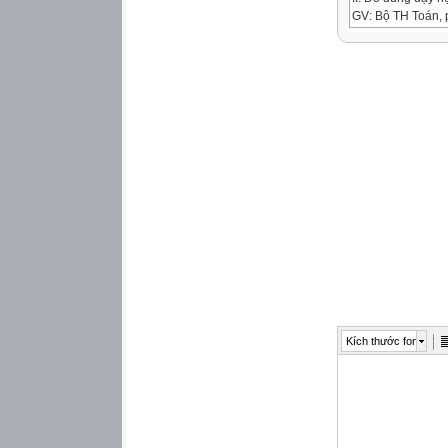
GV: Bộ TH Toán,
HS: SGK, bộ thực
III. Hoạt động dạy
TG
ND
Hoạt động của
Hoạt động của

1’
3’
30’
Kích thước font