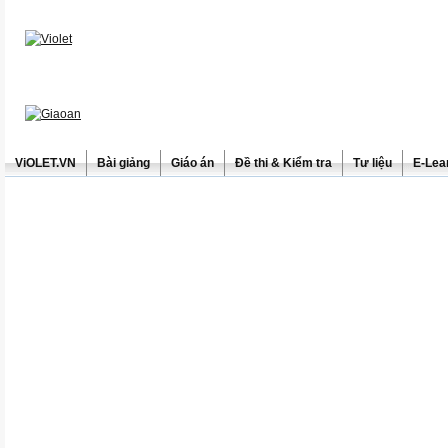
ViOLET.VN
Bài giảng
Giáo án
Đề thi & Kiểm tra
Tư liệu
E-Lea