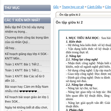
Gốc
>
Trung học cơ sở
>
Cánh Diều
>
Côn
THƯ MỤC
Ôn tập giữa ki 2
CÁC Ý KIẾN MỚI NHẤT
Ôn tập giữa ki 2
Biểu tập thể Chi bộ xây dựng
nhiệm vụ trọng...
Chương trình công tác trọng tâm
của cá nhân Quý...
rất hay...
Kế hoạch giảng dạy lớp 4 SGK -
KNTT Môn...
Toán 1 KNTT. Bài 1 Tiết 2....
Toán 1 KNTT. Bài 1 Tiết 1....
Toán 1 KNTT. Bài Các số từ 0
đến 10...
Bài soạn hay. Cảm ơn thầy Nam
nhiều nhé ❤️❤️❤️❤️❤️❤️...
Kế hoạch bài soạn giáo án lớp 1
theo SGK...
Ngày hè không biết đi đâu chơi,