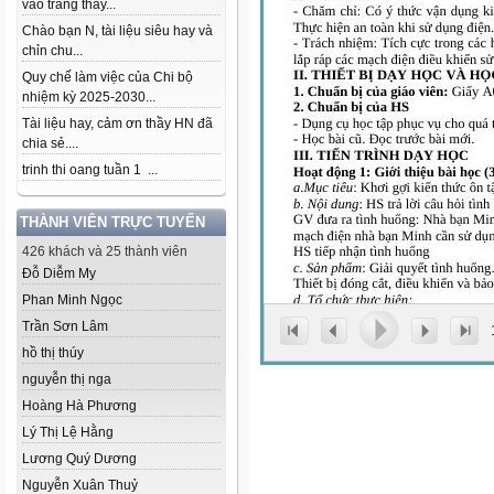
vào trang thầy...
Chào bạn N, tài liệu siêu hay và
chỉn chu...
Quy chế làm việc của Chi bộ
nhiệm kỳ 2025-2030...
Tài liệu hay, cảm ơn thầy HN đã
chia sẻ....
trinh thi oang tuần 1 ...
THÀNH VIÊN TRỰC TUYẾN
426 khách và 25 thành viên
Đỗ Diễm My
Phan Minh Ngọc
Trần Sơn Lâm
hồ thị thúy
nguyễn thị nga
Hoàng Hà Phương
Lý Thị Lệ Hằng
Lương Quý Dương
Nguyễn Xuân Thuỷ