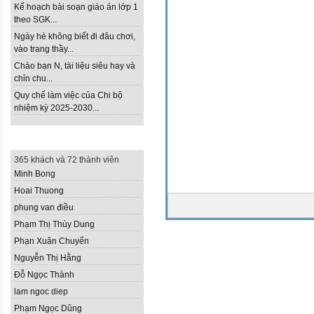
Kế hoạch bài soạn giáo án lớp 1
theo SGK...
Ngày hè không biết đi đâu chơi,
vào trang thầy...
Chào bạn N, tài liệu siêu hay và
chỉn chu...
Quy chế làm việc của Chi bộ
nhiệm kỳ 2025-2030...
THÀNH VIÊN TRỰC TUYẾN
365 khách và 72 thành viên
Minh Bong
Hoai Thuong
phung van điều
Phạm Thị Thùy Dung
Phạn Xuân Chuyển
Nguyễn Thị Hằng
Đỗ Ngọc Thành
lam ngoc diep
Phạm Ngọc Dũng