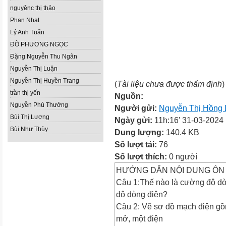
nguyênc thị thảo
Phan Nhat
Lý Anh Tuấn
ĐÕ PHƯƠNG NGỌC
Đặng Nguyễn Thu Ngân
Nguyễn Thị Luận
Nguyễn Thị Huyền Trang
(
Tài liệu chưa được thẩm định
)
trần thị yến
Nguồn:
Nguyễn Phú Thưởng
Người gửi:
Nguyễn Thị Hồng 
Bùi Thị Lượng
Ngày gửi:
11h:16' 31-03-2024
Bùi Như Thùy
Dung lượng:
140.4 KB
Số lượt tải:
76
Số lượt thích:
0 người
HƯỚNG DẪN NỘI DUNG ÔN T
Câu 1:Thế nào là cường độ dò
độ dòng điện?
Câu 2: Vẽ sơ đồ mạch điện gồm