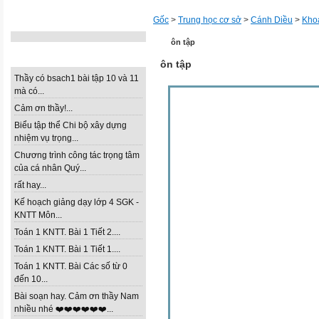
Gốc
>
Trung học cơ sở
>
Cánh Diều
>
Khoa
THƯ MỤC
ôn tập
CÁC Ý KIẾN MỚI NHẤT
ôn tập
Thầy có bsach1 bài tập 10 và 11
mà có...
Cảm ơn thầy!...
Biểu tập thể Chi bộ xây dựng
nhiệm vụ trọng...
Chương trình công tác trọng tâm
của cá nhân Quý...
rất hay...
Kế hoạch giảng dạy lớp 4 SGK -
KNTT Môn...
Toán 1 KNTT. Bài 1 Tiết 2....
Toán 1 KNTT. Bài 1 Tiết 1....
Toán 1 KNTT. Bài Các số từ 0
đến 10...
Bài soạn hay. Cảm ơn thầy Nam
nhiều nhé ❤️❤️❤️❤️❤️❤️...