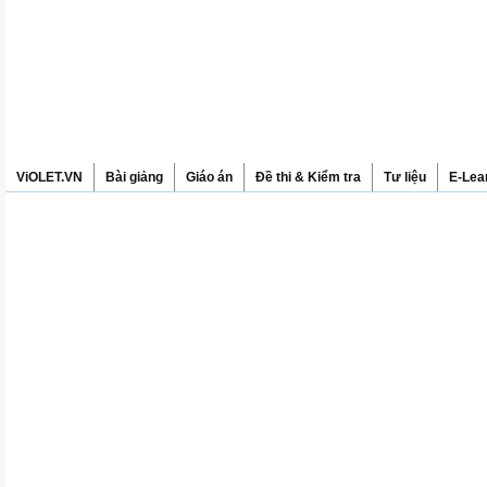
ViOLET.VN
Bài giảng
Giáo án
Đề thi & Kiểm tra
Tư liệu
E-Lea