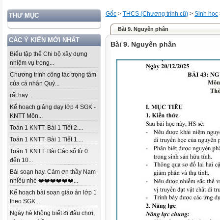
Gốc
>
THCS (Chương trình cũ)
>
Sinh học
THƯ MỤC
Bài 9. Nguyên phân
CÁC Ý KIẾN MỚI NHẤT
Bài 9. Nguyên phân
Biểu tập thể Chi bộ xây dựng
nhiệm vụ trọng...
Chương trình công tác trọng tâm
của cá nhân Quý...
rất hay...
Kế hoạch giảng dạy lớp 4 SGK -
KNTT Môn...
Toán 1 KNTT. Bài 1 Tiết 2....
Toán 1 KNTT. Bài 1 Tiết 1....
Toán 1 KNTT. Bài Các số từ 0
đến 10...
Bài soạn hay. Cảm ơn thầy Nam
nhiều nhé ❤️❤️❤️❤️❤️❤️...
Kế hoạch bài soạn giáo án lớp 1
theo SGK...
Ngày hè không biết đi đâu chơi,