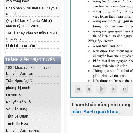
vào trang thầy...
Chào bạn N, tài liệu siêu hay và
chỉn chu...
Quy chế làm việc của Chi bộ
nhiệm kỳ 2025-2030...
Tài liệu hay, cảm ơn thầy HN đã
chia sẻ....
trinh thi oang tuần 1 ...
THÀNH VIÊN TRỰC TUYẾN
1037 khách và 30 thành viên
Nguyễn Văn Tấn
Trần Ngọc Nghĩa
phùng thị oanh
1
Lo Van Xoi
Nguyễn Tấn Tài
Tham khảo cùng nội dung:
Võ Viết Hùng
mẫu
,
Sách giáo khoa
,
...
Trần Lê Quân
Trịnh Thị Hoài
Nguyễn Văn Trương