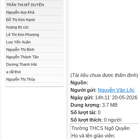
TRẦN THỊ MỸ DUYÊN
Nguyễn duy Khá
Đỗ Thị Kim Hạnh
hoàng thị cúc
Lê Thị Kim Phượng
Lưu Yến Xuân
Nguyễn Thị Bình
Nguyễn Thành Tân
Dương Thanh Hải
a rất thol
(
Tài liệu chưa được thẩm định
)
Nguyễn Thị Thủy
Nguồn:
Người gửi:
Nguyễn Văn Lộc
Ngày gửi:
14h:11' 20-05-2026
Dung lượng:
3.7 MB
Số lượt tải:
0
Số lượt thích:
0 người
Trường THCS Ngô Quyền
Họ và tên giáo viên: