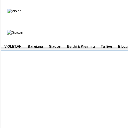
ViOLET.VN
Bài giảng
Giáo án
Đề thi & Kiểm tra
Tư liệu
E-Lea