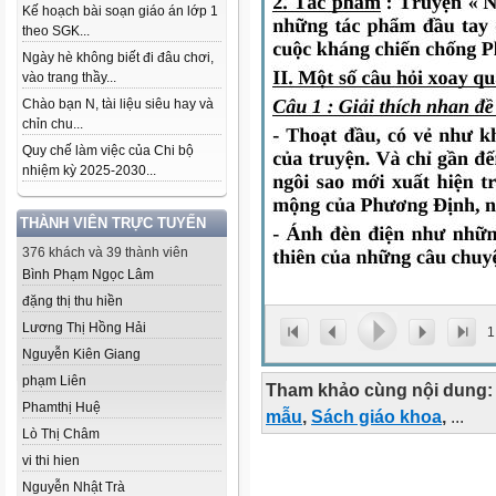
Kế hoạch bài soạn giáo án lớp 1
theo SGK...
Ngày hè không biết đi đâu chơi,
vào trang thầy...
Chào bạn N, tài liệu siêu hay và
chỉn chu...
Quy chế làm việc của Chi bộ
nhiệm kỳ 2025-2030...
THÀNH VIÊN TRỰC TUYẾN
376 khách và 39 thành viên
Bình Phạm Ngọc Lâm
đặng thị thu hiền
Lương Thị Hồng Hải
1
Nguyễn Kiên Giang
phạm Liên
Tham khảo cùng nội dung:
Phamthị Huệ
mẫu
,
Sách giáo khoa
,
...
Lò Thị Châm
vi thi hien
Nguyễn Nhật Trà