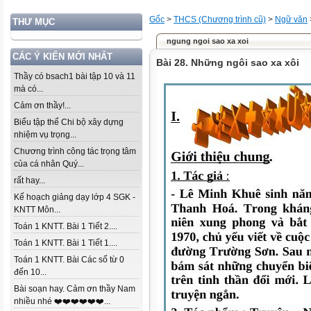
Gốc
>
THCS (Chương trình cũ)
>
Ngữ văn
THƯ MỤC
ngung ngoi sao xa xoi
CÁC Ý KIẾN MỚI NHẤT
Bài 28. Những ngôi sao xa xôi
Thầy có bsach1 bài tập 10 và 11
mà có...
Cảm ơn thầy!...
Biểu tập thể Chi bộ xây dựng
nhiệm vụ trọng...
Chương trình công tác trọng tâm
của cá nhân Quý...
rất hay...
Kế hoạch giảng dạy lớp 4 SGK -
KNTT Môn...
Toán 1 KNTT. Bài 1 Tiết 2....
Toán 1 KNTT. Bài 1 Tiết 1....
Toán 1 KNTT. Bài Các số từ 0
đến 10...
Bài soạn hay. Cảm ơn thầy Nam
nhiều nhé ❤️❤️❤️❤️❤️❤️...