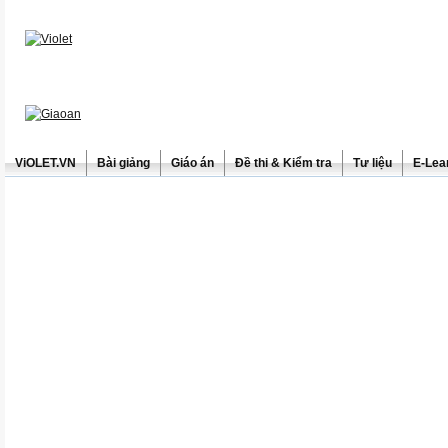
ViOLET.VN
Bài giảng
Giáo án
Đề thi & Kiểm tra
Tư liệu
E-Lea