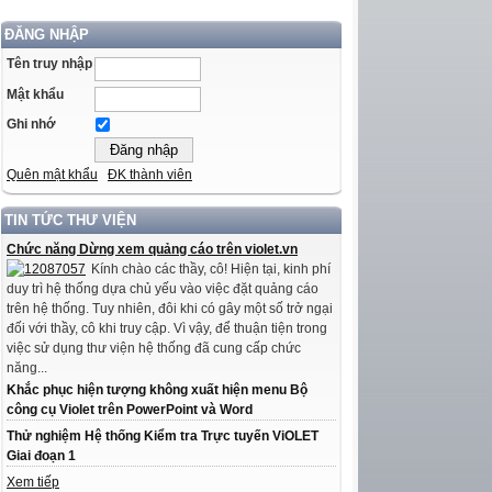
ĐĂNG NHẬP
Tên truy nhập
Mật khẩu
Ghi nhớ
Quên mật khẩu
ĐK thành viên
TIN TỨC THƯ VIỆN
Chức năng Dừng xem quảng cáo trên violet.vn
Kính chào các thầy, cô! Hiện tại, kinh phí
duy trì hệ thống dựa chủ yếu vào việc đặt quảng cáo
trên hệ thống. Tuy nhiên, đôi khi có gây một số trở ngại
đối với thầy, cô khi truy cập. Vì vậy, để thuận tiện trong
việc sử dụng thư viện hệ thống đã cung cấp chức
năng...
Khắc phục hiện tượng không xuất hiện menu Bộ
công cụ Violet trên PowerPoint và Word
Thử nghiệm Hệ thống Kiểm tra Trực tuyến ViOLET
Giai đoạn 1
Xem tiếp