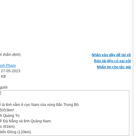
ợc thẩm định
)
Nhấn vào đây để tải về
Báo tài liệu có sai sót
Anh Phạm
Nhắn tin cho tác giả
' 27-05-2023
0 KB
gười
Ế
 là tỉnh nằm ở cực Nam của vùng Bắc Trung Bộ.
 5053km².
nh Quảng Trị.
TP Đà Nẵng và tỉnh Quảng Nam.
ào (81km).
Biển Đông (120km).