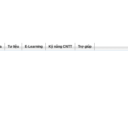
ra
Tư liệu
E-Learning
Kỹ năng CNTT
Trợ giúp