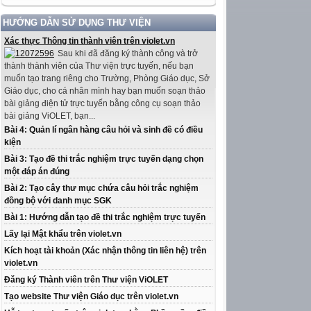
HƯỚNG DẪN SỬ DỤNG THƯ VIỆN
Xác thực Thông tin thành viên trên violet.vn
Sau khi đã đăng ký thành công và trở
thành thành viên của Thư viện trực tuyến, nếu bạn
muốn tạo trang riêng cho Trường, Phòng Giáo dục, Sở
Giáo dục, cho cá nhân mình hay bạn muốn soạn thảo
bài giảng điện tử trực tuyến bằng công cụ soạn thảo
bài giảng ViOLET, bạn...
Bài 4: Quản lí ngân hàng câu hỏi và sinh đề có điều
kiện
Bài 3: Tạo đề thi trắc nghiệm trực tuyến dạng chọn
một đáp án đúng
Bài 2: Tạo cây thư mục chứa câu hỏi trắc nghiệm
đồng bộ với danh mục SGK
Bài 1: Hướng dẫn tạo đề thi trắc nghiệm trực tuyến
Lấy lại Mật khẩu trên violet.vn
Kích hoạt tài khoản (Xác nhận thông tin liên hệ) trên
violet.vn
Đăng ký Thành viên trên Thư viện ViOLET
Tạo website Thư viện Giáo dục trên violet.vn