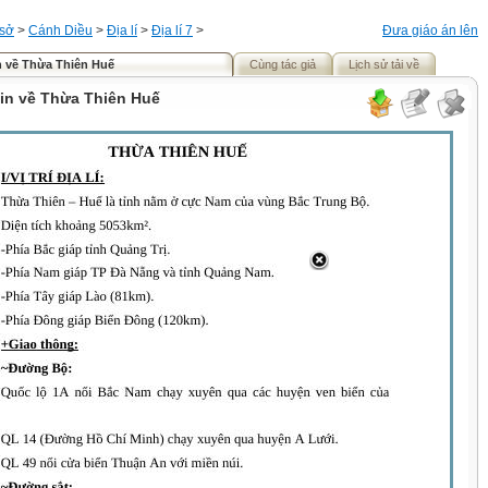
 sở
>
Cánh Diều
>
Địa lí
>
Địa lí 7
>
Đưa giáo án lên
n về Thừa Thiên Huế
Cùng tác giả
Lịch sử tải về
tin về Thừa Thiên Huế