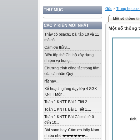
Gốc
>
Trung học cơ
THƯ MỤC
Một số thông ti
CÁC Ý KIẾN MỚI NHẤT
Một số thông 
Thầy có bsach1 bài tập 10 và 11
mà có...
Cảm ơn thầy!...
Biểu tập thể Chi bộ xây dựng
nhiệm vụ trọng...
Chương trình công tác trọng tâm
của cá nhân Quý...
rất hay...
Kế hoạch giảng dạy lớp 4 SGK -
KNTT Môn...
Toán 1 KNTT. Bài 1 Tiết 2....
Toán 1 KNTT. Bài 1 Tiết 1....
Toán 1 KNTT. Bài Các số từ 0
đến 10...
Bài soạn hay. Cảm ơn thầy Nam
nhiều nhé ❤️❤️❤️❤️❤️❤️...