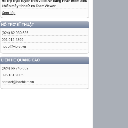
Hỗ trợ trực tuyến trên violet.vn bằng Phần mềm điều
khiển máy tính từ xa TeamViewer
Xem tiếp
HỖ TRỢ KĨ THUẬT
(024) 62 930 536
091 912 4899
hotro@violet.vn
LIÊN HỆ QUẢNG CÁO
(024) 66 745 632
096 181 2005
contact@bachkim.vn