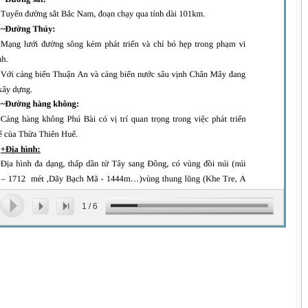
1
/
6