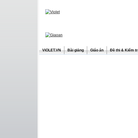
ViOLET.VN
Bài giảng
Giáo án
Đề thi & Kiểm t