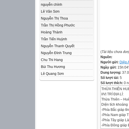
nguyễn chính
Lê Văn Sơn
Nguyễn Thị Thoa
Trần Thị Hồng Phước
Hoàng Thành
Trần Tiến Huỳnh
Nguyễn Thanh Quyết
(
Tài liệu chưa đư
Nguyễn Đình Trung
Nguồn:
Chu Thi Hang
Người gửi:
Diệp 
Bùi Thu Hương
Ngày gửi:
15h:04
Dung lượng:
37.
Lê Quang Sơn
Số lượt tải:
5
Số lượt thích:
0 n
THỪA THIÊN HU
I/VỊ TRÍ ĐỊA LÍ:
Thừa Thiên – Huế
Diện tích khoảng
-Phía Bắc giáp tỉ
-Phía Nam giáp 
-Phía Tây giáp L
-Phía Đông giáp 