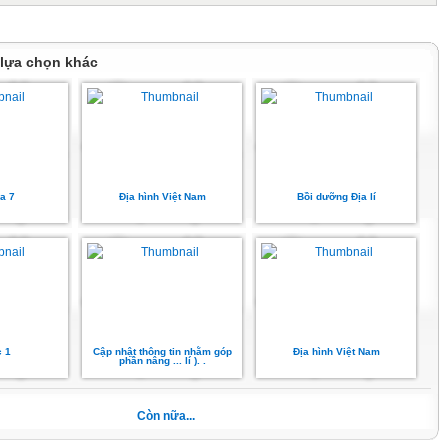
Điền, Quảng Điền, Hương Trà, Phú Vang, Hương
am Đông, A Lưới.
 lựa chọn khác
ng tự nhiên và 44.000 ha rừng trồng.
ch Mã được thành lập từ năm 1986 với diện tích là
 có khí hậu mát mẻ và nhiều loại động thực vật quý.
nh nghèo về khoáng sản; than bùn ở Phong Điền; Đá
,Nam Đông.
ong Thọ; cát thủy tinh ở Phong Điền , Phú Vang;
a 7
Địa hình Việt Nam
Bồi dưỡng Địa lí
 ven biển.
ở Phú Vang, Hương Trà.
 đai từ vùng rừng núi đến vùng đồng bằng, ven biển.
hiếm 36%, đất nông nghiệp chiếm 10%, đất chưa sử
hiên Huế có 5 cửa biển: Thuận An, Tư Hiền, Cửa
g, Lăng Cô, với 2 cảng biển và hơn 70km chiều dài đầm
c 1
Cập nhật thông tin nhằm góp
Địa hình Việt Nam
phần nâng ... lí ). .
ng về nuôi trồng và đánh bắt hải sản.
ng câu chỉ vàng dùng trong công nghiệp chế biến
Còn nữa...
Y VĂN: