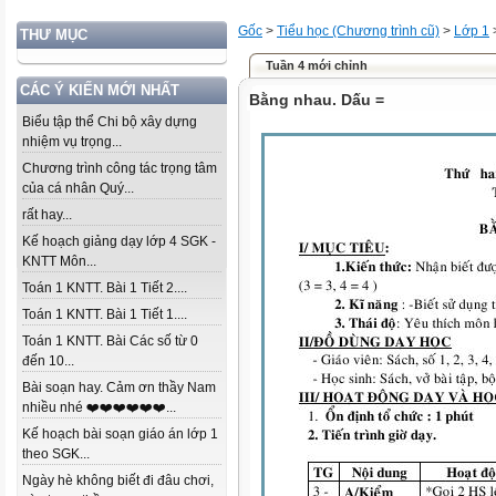
Gốc
>
Tiểu học (Chương trình cũ)
>
Lớp 1
THƯ MỤC
Tuần 4 mới chỉnh
CÁC Ý KIẾN MỚI NHẤT
Bằng nhau. Dấu =
Biểu tập thể Chi bộ xây dựng
nhiệm vụ trọng...
Chương trình công tác trọng tâm
của cá nhân Quý...
rất hay...
Kế hoạch giảng dạy lớp 4 SGK -
KNTT Môn...
Toán 1 KNTT. Bài 1 Tiết 2....
Toán 1 KNTT. Bài 1 Tiết 1....
Toán 1 KNTT. Bài Các số từ 0
đến 10...
Bài soạn hay. Cảm ơn thầy Nam
nhiều nhé ❤️❤️❤️❤️❤️❤️...
Kế hoạch bài soạn giáo án lớp 1
theo SGK...
Ngày hè không biết đi đâu chơi,