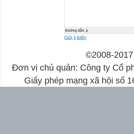

3 - 5’
Đường dẫn
:
p
Gửi ý kiến
1’
©2008-2017 
11’
Đơn vị chủ quản: Công ty Cổ p
Giấy phép mạng xã hội số 