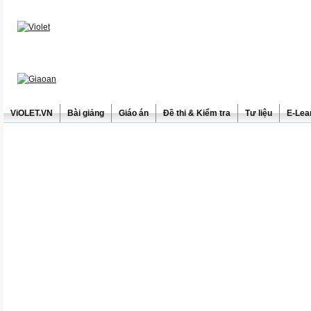
ViOLET.VN
Bài giảng
Giáo án
Đề thi & Kiểm tra
Tư liệu
E-Lea