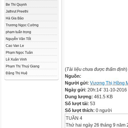
Be Thi Quynh
Jathrut Preethi
Hà Gia Bảo
Trương Ngọc Cường
phạm tuấn trọng
Nguyễn Văn Tốt
Cao Van Le
Phạm Ngọc Tuân
Lê Xuân Vinh
Phạm Thị Thuý Giang
(
Tài liệu chưa được thẩm định
)
Đặng Thị Huệ
Nguồn:
Người gửi:
Vương Thị Hồng 
Ngày gửi:
20h:14' 31-10-2016
Dung lượng:
461.5 KB
Số lượt tải:
53
Số lượt thích:
0 người
TUẦN 4
Thứ hai ngày 26 tháng 9 năm 