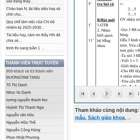
vào trang thầy...
Chào bạn N, tài liệu siêu hay và
chỉn chu...
Quy chế làm việc của Chi bộ
nhiệm kỳ 2025-2030...
Tài liệu hay, cảm ơn thầy HN đã
chia sẻ....
trinh thi oang tuần 1 ...
THÀNH VIÊN TRỰC TUYẾN
809 khách và 63 thành viên
ĐƯƠNGTAM TẠNG
Tô Thị Oanh
Nhoc Vo Danh
1
lương nguyễn thanh thư
Huỳnh Thị Thanh Nga
Tham khảo cùng nội dung:
nguyễn văn hữu
mẫu
,
Sách giáo khoa
,
...
Nguyễn Hữu Thế
Nguyễn Công Hùng
Phan Nhật Phương