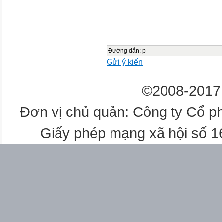

3 - 5’
Đường dẫn
:
p
Gửi ý kiến
1’
©2008-2017 
11’
Đơn vị chủ quản: Công ty Cổ p
Giấy phép mạng xã hội số 