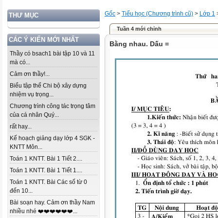
Gốc
>
Tiểu học (Chương trình cũ)
>
Lớp 1
THƯ MỤC
Tuần 4 mới chỉnh
CÁC Ý KIẾN MỚI NHẤT
Bằng nhau. Dấu =
Thầy có bsach1 bài tập 10 và 11
mà có...
Cảm ơn thầy!...
Biểu tập thể Chi bộ xây dựng
nhiệm vụ trọng...
Chương trình công tác trọng tâm
của cá nhân Quý...
rất hay...
Kế hoạch giảng dạy lớp 4 SGK -
KNTT Môn...
Toán 1 KNTT. Bài 1 Tiết 2....
Toán 1 KNTT. Bài 1 Tiết 1....
Toán 1 KNTT. Bài Các số từ 0
đến 10...
Bài soạn hay. Cảm ơn thầy Nam
nhiều nhé ❤️❤️❤️❤️❤️❤️...