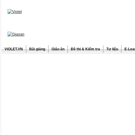
ViOLET.VN
Bài giảng
Giáo án
Đề thi & Kiểm tra
Tư liệu
E-Lea