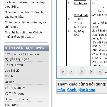
Kế hoạch bài soạn giáo án lớp 1
theo SGK...
Ngày hè không biết đi đâu chơi,
vào trang thầy...
Chào bạn N, tài liệu siêu hay và
chỉn chu...
Quy chế làm việc của Chi bộ
nhiệm kỳ 2025-2030...
THÀNH VIÊN TRỰC TUYẾN
457 khách và 22 thành viên
Nguyễn Thị Huyền
Lê Thị Hường
Lưu Thị Liên
1
Bùi Hà
vũ thảo
Tham khảo cùng nội dung:
Võ Thị Xuân Lý
mẫu
,
Sách giáo khoa
,
...
Vũ Thị Phượng
Huỳnh Thị Kim Sa
Trieu Kieu