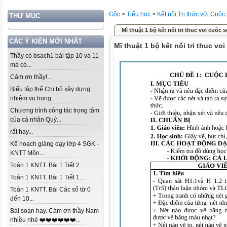
Gốc
>
Tiểu học
>
Kết nối Tri thức với Cuộc
THƯ MỤC
Mĩ thuật 1 bộ kêt nối tri thuc voi cuôc 
CÁC Ý KIẾN MỚI NHẤT
Mĩ thuật 1 bộ kêt nối tri thuc vo
Thầy có bsach1 bài tập 10 và 11
mà có...
Cảm ơn thầy!...
Biểu tập thể Chi bộ xây dựng
nhiệm vụ trọng...
Chương trình công tác trọng tâm
của cá nhân Quý...
rất hay...
Kế hoạch giảng dạy lớp 4 SGK -
KNTT Môn...
Toán 1 KNTT. Bài 1 Tiết 2....
Toán 1 KNTT. Bài 1 Tiết 1....
Toán 1 KNTT. Bài Các số từ 0
đến 10...
Bài soạn hay. Cảm ơn thầy Nam
nhiều nhé ❤️❤️❤️❤️❤️❤️...