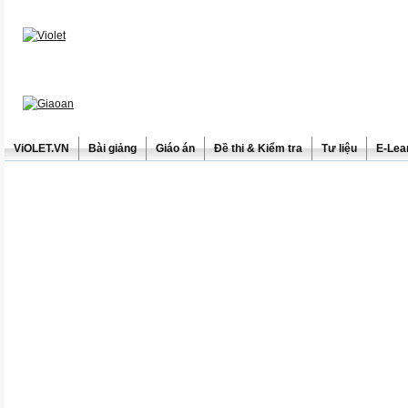
ViOLET.VN
Bài giảng
Giáo án
Đề thi & Kiểm tra
Tư liệu
E-Lea