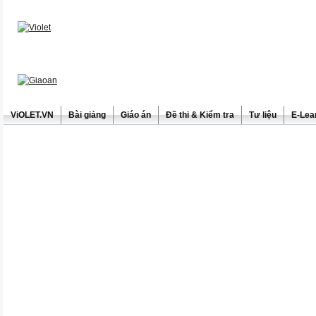
ViOLET.VN
Bài giảng
Giáo án
Đề thi & Kiểm tra
Tư liệu
E-Lea