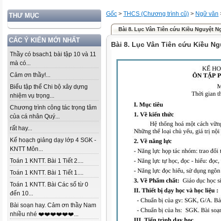
Gốc
>
THCS (Chương trình cũ)
>
Ngữ văn
THƯ MỤC
Bài 8. Lục Vân Tiên cứu Kiều Nguyệt N
CÁC Ý KIẾN MỚI NHẤT
Bài 8. Lục Vân Tiên cứu Kiều N
Thầy có bsach1 bài tập 10 và 11
mà có...
Cảm ơn thầy!...
Biểu tập thể Chi bộ xây dựng
nhiệm vụ trọng...
Chương trình công tác trọng tâm
của cá nhân Quý...
rất hay...
Kế hoạch giảng dạy lớp 4 SGK -
KNTT Môn...
Toán 1 KNTT. Bài 1 Tiết 2....
Toán 1 KNTT. Bài 1 Tiết 1....
Toán 1 KNTT. Bài Các số từ 0
đến 10...
Bài soạn hay. Cảm ơn thầy Nam
nhiều nhé ❤️❤️❤️❤️❤️❤️...