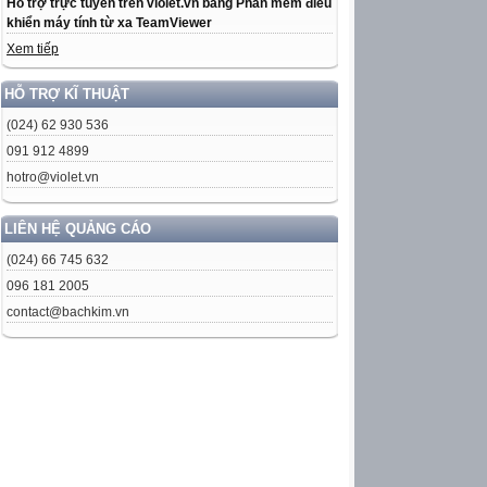
Hỗ trợ trực tuyến trên violet.vn bằng Phần mềm điều
khiển máy tính từ xa TeamViewer
Xem tiếp
HỖ TRỢ KĨ THUẬT
(024) 62 930 536
091 912 4899
hotro@violet.vn
LIÊN HỆ QUẢNG CÁO
(024) 66 745 632
096 181 2005
contact@bachkim.vn