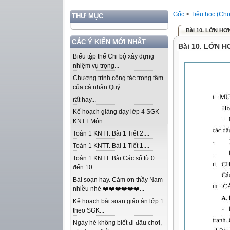
Gốc
>
Tiểu học (Chư
THƯ MỤC
Bài 10. LỚN H
CÁC Ý KIẾN MỚI NHẤT
Bài 10. LỚN 
Biểu tập thể Chi bộ xây dựng
nhiệm vụ trọng...
Chương trình công tác trọng tâm
của cá nhân Quý...
rất hay...
Kế hoạch giảng dạy lớp 4 SGK -
KNTT Môn...
Toán 1 KNTT. Bài 1 Tiết 2....
Toán 1 KNTT. Bài 1 Tiết 1....
Toán 1 KNTT. Bài Các số từ 0
đến 10...
Bài soạn hay. Cảm ơn thầy Nam
nhiều nhé ❤️❤️❤️❤️❤️❤️...
Kế hoạch bài soạn giáo án lớp 1
theo SGK...
Ngày hè không biết đi đâu chơi,