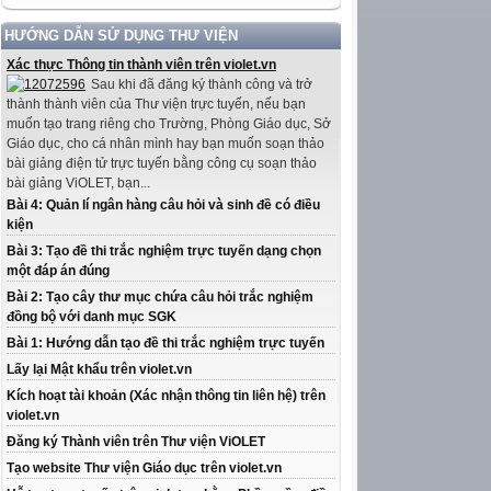
HƯỚNG DẪN SỬ DỤNG THƯ VIỆN
Xác thực Thông tin thành viên trên violet.vn
Sau khi đã đăng ký thành công và trở
thành thành viên của Thư viện trực tuyến, nếu bạn
muốn tạo trang riêng cho Trường, Phòng Giáo dục, Sở
Giáo dục, cho cá nhân mình hay bạn muốn soạn thảo
bài giảng điện tử trực tuyến bằng công cụ soạn thảo
bài giảng ViOLET, bạn...
Bài 4: Quản lí ngân hàng câu hỏi và sinh đề có điều
kiện
Bài 3: Tạo đề thi trắc nghiệm trực tuyến dạng chọn
một đáp án đúng
Bài 2: Tạo cây thư mục chứa câu hỏi trắc nghiệm
đồng bộ với danh mục SGK
Bài 1: Hướng dẫn tạo đề thi trắc nghiệm trực tuyến
Lấy lại Mật khẩu trên violet.vn
Kích hoạt tài khoản (Xác nhận thông tin liên hệ) trên
violet.vn
Đăng ký Thành viên trên Thư viện ViOLET
Tạo website Thư viện Giáo dục trên violet.vn