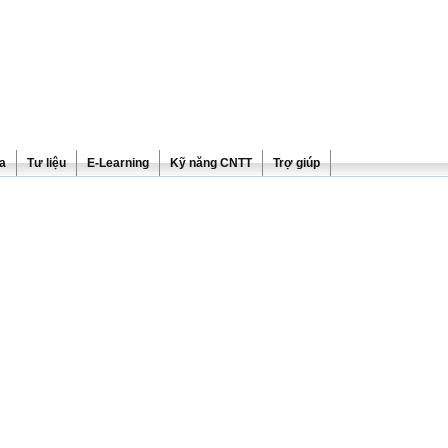
ra
Tư liệu
E-Learning
Kỹ năng CNTT
Trợ giúp