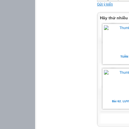
tranh. Chẳng hạn
Gửi ý kiến
nhấttay phải cầm 
-
Hãy thử nhiều
HS nhận xét về số
bạn.
B.
Hoạt động hình t
TUẦN 
1.
Nhận biết quan h
GV hướng dẫn HS 
-
Quan sát hình vẽ 
có1 quả bóng, số 
Bài 62. LU
-
Nghe GV giới thiệ
1”,viết 4 > 1. Dấu