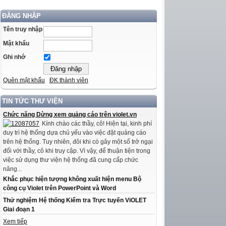
ĐĂNG NHẬP
Tên truy nhập
Mật khẩu
Ghi nhớ
Quên mật khẩu
ĐK thành viên
TIN TỨC THƯ VIỆN
Chức năng Dừng xem quảng cáo trên violet.vn
Kính chào các thầy, cô! Hiện tại, kinh phí
duy trì hệ thống dựa chủ yếu vào việc đặt quảng cáo
trên hệ thống. Tuy nhiên, đôi khi có gây một số trở ngại
đối với thầy, cô khi truy cập. Vì vậy, để thuận tiện trong
việc sử dụng thư viện hệ thống đã cung cấp chức
năng...
Khắc phục hiện tượng không xuất hiện menu Bộ
công cụ Violet trên PowerPoint và Word
Thử nghiệm Hệ thống Kiểm tra Trực tuyến ViOLET
Giai đoạn 1
Xem tiếp