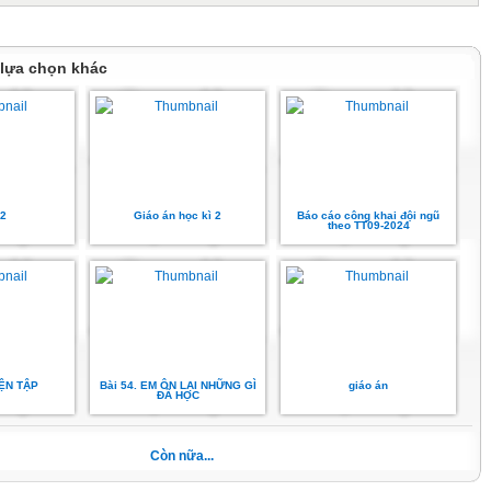
: Bức tranh vẽ 3 bạn nhỏ đang chơi với các quả bóng, bạn thứ
4 quả bóng xanh, tay trái cầm 1 quả bóng đỏ, ...
 lựa chọn khác
 quả bóng ở tay phải và số quả bóng ở tay trái của mỗi
hành kiến thức
2
Giáo án học kì 2
Báo cáo công khai đội ngũ
theo TT09-2024
ệ lớn hơn, dấu >
thực hiện lần lượt các thao tác sau:
thứ nhất và nhận xét: “Bên trái có 4 quả bóng. Bên phải
bóng bên trái nhiều hơn số bóng bên phải”.
YỆN TẬP
Bài 54. EM ÔN LẠI NHỮNG GÌ
giáo án
ĐÃ HỌC
u: “4 quả bóng nhiều hơn 1 quả bỏng”, ta nói: “4 lớn hơn
Còn nữa...
 > đọc là “lớn hơn”.