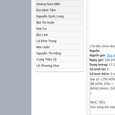
Hoàng Nam Mến
Bùi Minh Tâm
Nguyễn Quốc Long
Bùi Thị Xuân
Mai Ca
Bùi Linh
Lê Đình Trọng
(
Tài liệu chưa đư
Mai Uyên
Nguồn:
Nguyễn Thị Hằng
Người gửi:
Thư v
Cung Triều Vỹ
Ngày gửi:
15h:24
Dung lượng:
17.
Lê Phương Hoa
Số lượt tải:
5
Số lượt thích:
0 n
Bài 10. LỚN HƠN
BÉ HƠN, DẤU <
BẰNG NHAU, DẤ
I.
MỤC TIÊU
Học xong bài này,
-