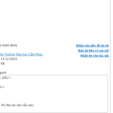
ợc thẩm định
)
Nhấn vào đây để tải về
Báo tài liệu có sai sót
iện Trường Tiểu học Cẩm Phúc
Nhắn tin cho tác giả
' 14-12-2024
2 KB
gười
, DẤU >
U =
 HS đạt các yêu cầu sau: