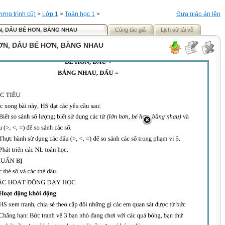
ơng trình cũ)
>
Lớp 1
>
Toán học 1
>
Đưa giáo án lên
ƠN, DẤU BÉ HƠN, BẰNG NHAU
Cùng tác giả
Lịch sử tải về
HƠN, DẤU BÉ HƠN, BẰNG NHAU