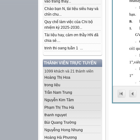
vào trang thầy...
Chào bạn N, tài liệu siêu hay và
chỉn chu...
Quy chế làm việc của Chi bộ
nhiệm kỳ 2025-2030...
Tài liệu hay, cảm ơn thầy HN đã
chia sẻ....
trinh thi oang tuần 1 ...
THÀNH VIÊN TRỰC TUYẾN
1099 khách và 21 thành viên
Hoàng Thị Hoa
trong liệu
Trần Nam Trung
Nguyễn Kim Tâm
Phạm Thị Thu Hà
thanh nguyet
Bùi Quang Trường
Nguyễng Hong Nhung
Hoàng Hà Phương