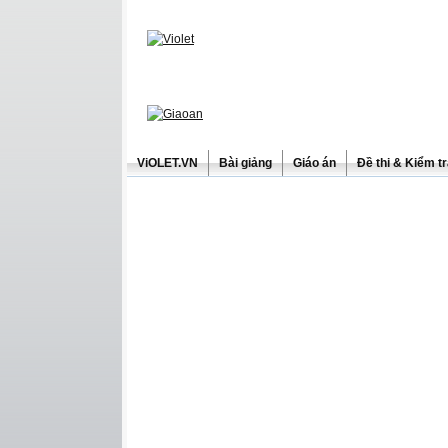
ViOLET.VN
Bài giảng
Giáo án
Đề thi & Kiểm t