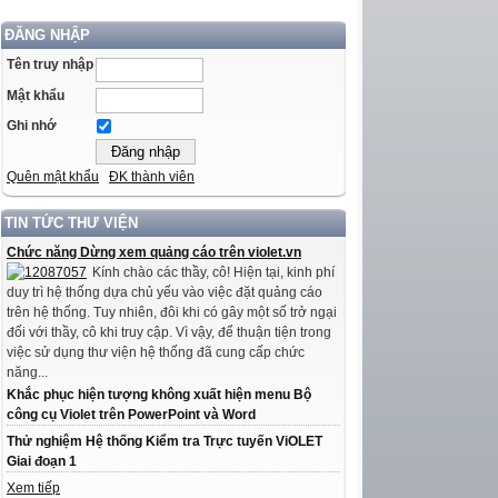
ĐĂNG NHẬP
Tên truy nhập
Mật khẩu
Ghi nhớ
Quên mật khẩu
ĐK thành viên
TIN TỨC THƯ VIỆN
Chức năng Dừng xem quảng cáo trên violet.vn
Kính chào các thầy, cô! Hiện tại, kinh phí
duy trì hệ thống dựa chủ yếu vào việc đặt quảng cáo
trên hệ thống. Tuy nhiên, đôi khi có gây một số trở ngại
đối với thầy, cô khi truy cập. Vì vậy, để thuận tiện trong
việc sử dụng thư viện hệ thống đã cung cấp chức
năng...
Khắc phục hiện tượng không xuất hiện menu Bộ
công cụ Violet trên PowerPoint và Word
Thử nghiệm Hệ thống Kiểm tra Trực tuyến ViOLET
Giai đoạn 1
Xem tiếp