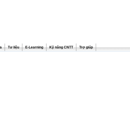
ra
Tư liệu
E-Learning
Kỹ năng CNTT
Trợ giúp