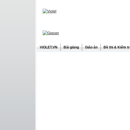
ViOLET.VN
Bài giảng
Giáo án
Đề thi & Kiểm t