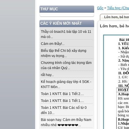
Gốc
>
Tiểu học (Chư
THƯ MỤC
Lớn hơn, bé hơ
CÁC Ý KIẾN MỚI NHẤT
Lớn hơn, bé h
Thầy có bsach1 bài tập 10 và 11
mà có...
Cảm ơn thầy!...
Biểu tập thể Chi bộ xây dựng
nhiệm vụ trọng...
Chương trình công tác trọng tâm
của cá nhân Quý...
rất hay...
Kế hoạch giảng dạy lớp 4 SGK -
KNTT Môn...
Toán 1 KNTT. Bài 1 Tiết 2....
Toán 1 KNTT. Bài 1 Tiết 1....
Toán 1 KNTT. Bài Các số từ 0
đến 10...
Bài soạn hay. Cảm ơn thầy Nam
nhiều nhé ❤️❤️❤️❤️❤️❤️...