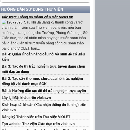
HƯỚNG DẪN SỬ DỤNG THƯ VIỆN
Xác thực Thông tin thành viên trên violet.vn
Sau khi đã đăng ký thành công và trở
thành thành viên của Thư viện trực tuyến, nếu bạn
muốn tạo trang riêng cho Trường, Phòng Giáo dục, Sở
Giáo dục, cho cá nhân mình hay bạn muốn soạn thảo
bài giảng điện tử trực tuyến bằng công cụ soạn thảo
bài giảng ViOLET, bạn...
Bài 4: Quản lí ngân hàng câu hỏi và sinh đề có điều
kiện
Bài 3: Tạo đề thi trắc nghiệm trực tuyến dạng chọn
một đáp án đúng
Bài 2: Tạo cây thư mục chứa câu hỏi trắc nghiệm
đồng bộ với danh mục SGK
Bài 1: Hướng dẫn tạo đề thi trắc nghiệm trực tuyến
Lấy lại Mật khẩu trên violet.vn
Kích hoạt tài khoản (Xác nhận thông tin liên hệ) trên
violet.vn
Đăng ký Thành viên trên Thư viện ViOLET
Tạo website Thư viện Giáo dục trên violet.vn