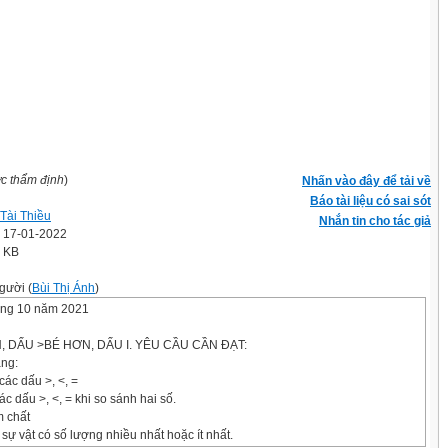
ợc thẩm định
)
Nhấn vào đây để tải về
Báo tài liệu có sai sót
Tài Thiều
Nhắn tin cho tác giả
' 17-01-2022
8 KB
gười (
Bùi Thị Ánh
)
áng 10 năm 2021
N, DẤU >BÉ HƠN, DẤU
I. YÊU CẦU CẦN ĐẠT:
ăng:
các dấu >, <, =
c dấu >, <, = khi so sánh hai số.
m chất
 sự vật có số lượng nhiều nhất hoặc ít nhất.