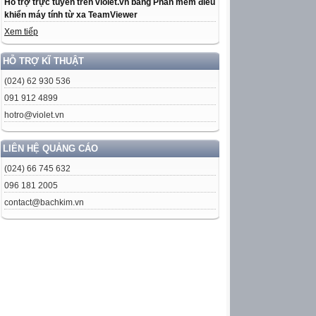
Hỗ trợ trực tuyến trên violet.vn bằng Phần mềm điều
khiển máy tính từ xa TeamViewer
Xem tiếp
HỖ TRỢ KĨ THUẬT
(024) 62 930 536
091 912 4899
hotro@violet.vn
LIÊN HỆ QUẢNG CÁO
(024) 66 745 632
096 181 2005
contact@bachkim.vn