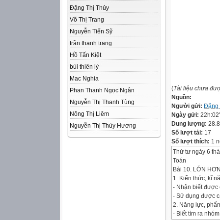
Đặng Thị Thủy
Võ Thị Trang
Nguyễn Tiến Sỹ
trần thanh trang
Hồ Tấn Kiệt
bùi thiên lý
Mac Nghia
(
Tài liệu chưa đư
Phan Thanh Ngọc Ngân
Nguồn:
Nguyễn Thị Thanh Tùng
Người gửi:
Đặng 
Nông Thị Liêm
Ngày gửi:
22h:02
Dung lượng:
28.
Nguyễn Thị Thùy Hương
Số lượt tải:
17
Số lượt thích:
1 n
Thứ tư ngày 6 th
Toán
Bài 10. LỚN HƠ
1. Kiến thức, kĩ n
- Nhận biết được 
- Sử dụng được cá
2. Năng lực, phẩ
- Biết tìm ra nhóm