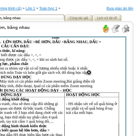
ơng trình cũ)
>
Lớp 1
>
Toán học 1
>
Đưa giáo án lên
n, bằng nhau
Cùng tác giả
Lịch sử tải về
ơn, bằng nhau