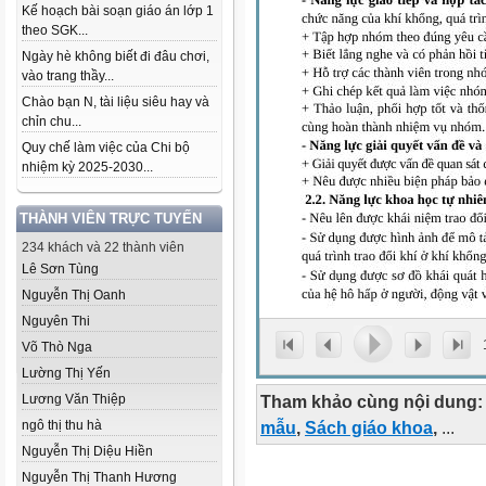
Kế hoạch bài soạn giáo án lớp 1
theo SGK...
Ngày hè không biết đi đâu chơi,
vào trang thầy...
Chào bạn N, tài liệu siêu hay và
chỉn chu...
Quy chế làm việc của Chi bộ
nhiệm kỳ 2025-2030...
THÀNH VIÊN TRỰC TUYẾN
234 khách và 22 thành viên
Lê Sơn Tùng
Nguyễn Thị Oanh
Nguyên Thi
Võ Thò Nga
Lường Thị Yến
Lương Văn Thiệp
Tham khảo cùng nội dung:
ngô thị thu hà
mẫu
,
Sách giáo khoa
,
...
Nguyễn Thị Diệu Hiền
Nguyễn Thị Thanh Hương