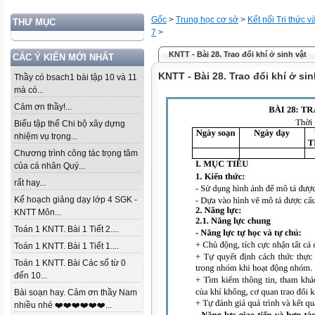
Gốc
>
Trung học cơ sở
>
Kết nối Tri thức 
THƯ MỤC
7
>
KNTT - Bài 28. Trao đổi khí ở sinh vật
CÁC Ý KIẾN MỚI NHẤT
KNTT - Bài 28. Trao đổi khí ở sin
Thầy có bsach1 bài tập 10 và 11
mà có...
Cảm ơn thầy!...
Biểu tập thể Chi bộ xây dựng
nhiệm vụ trọng...
Chương trình công tác trọng tâm
của cá nhân Quý...
rất hay...
Kế hoạch giảng dạy lớp 4 SGK -
KNTT Môn...
Toán 1 KNTT. Bài 1 Tiết 2....
Toán 1 KNTT. Bài 1 Tiết 1....
Toán 1 KNTT. Bài Các số từ 0
đến 10...
Bài soạn hay. Cảm ơn thầy Nam
nhiều nhé ❤️❤️❤️❤️❤️❤️...