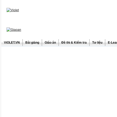
ViOLET.VN
Bài giảng
Giáo án
Đề thi & Kiểm tra
Tư liệu
E-Lea