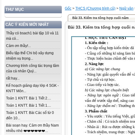
Gốc
>
THCS (Chương trình cũ)
>
Ngữ văn
THƯ MỤC
Bài 33. Kiểm tra tổng hợp cuối năm
CÁC Ý KIẾN MỚI NHẤT
Bài 33. Kiểm tra tổng hợp cuối 
Thầy có bsach1 bài tập 10 và 11
mà có...
Cảm ơn thầy!...
Biểu tập thể Chi bộ xây dựng
nhiệm vụ trọng...
Chương trình công tác trọng tâm
của cá nhân Quý...
rất hay...
Kế hoạch giảng dạy lớp 4 SGK -
KNTT Môn...
Toán 1 KNTT. Bài 1 Tiết 2....
Toán 1 KNTT. Bài 1 Tiết 1....
Toán 1 KNTT. Bài Các số từ 0
đến 10...
Bài soạn hay. Cảm ơn thầy Nam
nhiều nhé ❤️❤️❤️❤️❤️❤️...