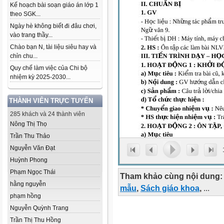
Kế hoạch bài soạn giáo án lớp 1
theo SGK...
Ngày hè không biết đi đâu chơi,
vào trang thầy...
Chào bạn N, tài liệu siêu hay và
chỉn chu...
Quy chế làm việc của Chi bộ
nhiệm kỳ 2025-2030...
THÀNH VIÊN TRỰC TUYẾN
285 khách và 24 thành viên
Nông Thị Thọ
Trần Thu Thảo
Nguyễn Văn Đạt
Huỳnh Phong
Phạm Ngọc Thái
Tham khảo cùng nội dung:
hằng nguyễn
mẫu
,
Sách giáo khoa
,
...
phạm hồng
Nguyễn Quỳnh Trang
Trần Thị Thu Hồng