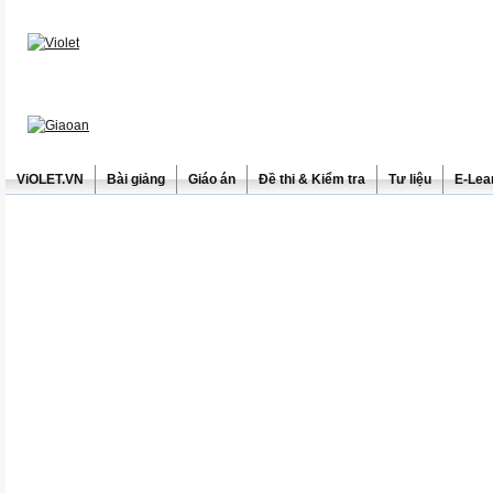
ViOLET.VN
Bài giảng
Giáo án
Đề thi & Kiểm tra
Tư liệu
E-Lea