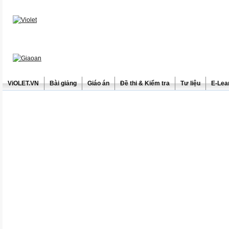
ViOLET.VN
Bài giảng
Giáo án
Đề thi & Kiểm tra
Tư liệu
E-Lea