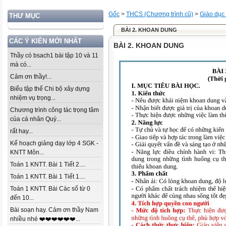
Gốc
>
THCS (Chương trình cũ)
>
Giáo dục
THƯ MỤC
BÀI 2. KHOAN DUNG
CÁC Ý KIẾN MỚI NHẤT
BÀI 2. KHOAN DUNG
Thầy có bsach1 bài tập 10 và 11
mà có...
Cảm ơn thầy!...
Biểu tập thể Chi bộ xây dựng
nhiệm vụ trọng...
Chương trình công tác trọng tâm
của cá nhân Quý...
rất hay...
Kế hoạch giảng dạy lớp 4 SGK -
KNTT Môn...
Toán 1 KNTT. Bài 1 Tiết 2....
Toán 1 KNTT. Bài 1 Tiết 1....
Toán 1 KNTT. Bài Các số từ 0
đến 10...
Bài soạn hay. Cảm ơn thầy Nam
nhiều nhé ❤️❤️❤️❤️❤️❤️...