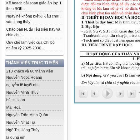
Kế hoạch bài soạn giáo án lớp 1
theo SGK...
Ngày hè không biết đi đâu chơi,
vào trang thầy...
Chào bạn N, tài liệu siêu hay và
chỉn chu...
Quy chế làm việc của Chi bộ
nhiệm kỳ 2025-2030...
THÀNH VIÊN TRỰC TUYẾN
210 khách và 66 thành viên
Nguyễn Ngọc Hoàng
nguyễn lê tuyết nhi
Nguyễn Minh Thuỳ
bùi thị loan
Mai Hoa
Nguyễn Trần Minh Quân
Nguyễn Nhật Trà
Ngô Thị Hồng Thúy
la dung em