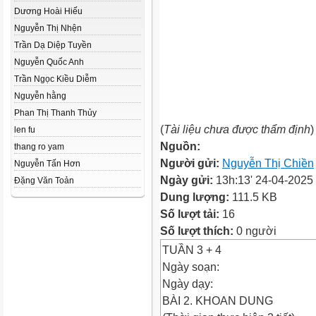
Dương Hoài Hiếu
Nguyễn Thị Nhện
Trần Dạ Diệp Tuyền
Nguyễn Quốc Anh
Trần Ngọc Kiều Diễm
Nguyễn hằng
Phan Thị Thanh Thủy
(
Tài liệu chưa được thẩm định
)
len fu
Nguồn:
thang ro yam
Người gửi:
Nguyễn Thị Chiền
Nguyễn Tấn Hơn
Ngày gửi:
13h:13' 24-04-2025
Đặng Văn Toản
Dung lượng:
111.5 KB
Số lượt tải:
16
Số lượt thích:
0 người
TUẦN 3 + 4
Ngày soạn:
Ngày dạy:
BÀI 2. KHOAN DUNG