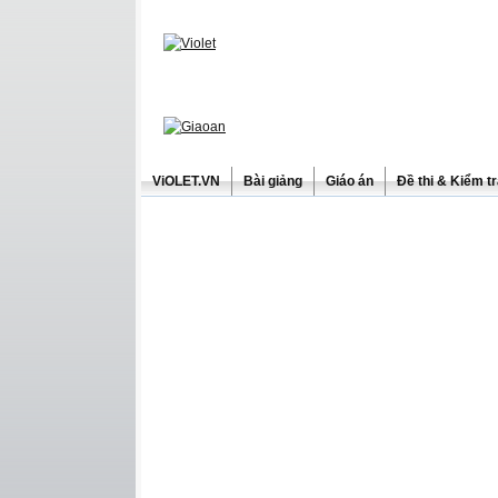
ViOLET.VN
Bài giảng
Giáo án
Đề thi & Kiểm t