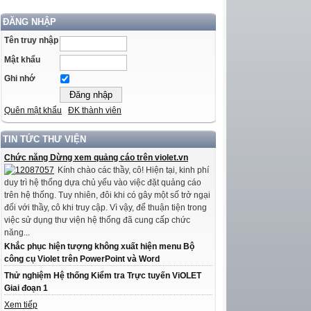
ĐĂNG NHẬP
Tên truy nhập
Mật khẩu
Ghi nhớ
Quên mật khẩu
ĐK thành viên
TIN TỨC THƯ VIỆN
Chức năng Dừng xem quảng cáo trên violet.vn
Kính chào các thầy, cô! Hiện tại, kinh phí
duy trì hệ thống dựa chủ yếu vào việc đặt quảng cáo
trên hệ thống. Tuy nhiên, đôi khi có gây một số trở ngại
đối với thầy, cô khi truy cập. Vì vậy, để thuận tiện trong
việc sử dụng thư viện hệ thống đã cung cấp chức
năng...
Khắc phục hiện tượng không xuất hiện menu Bộ
công cụ Violet trên PowerPoint và Word
Thử nghiệm Hệ thống Kiểm tra Trực tuyến ViOLET
Giai đoạn 1
Xem tiếp