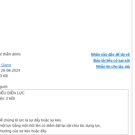
ợc thẩm định
)
Nhấn vào đây để tải về
Báo tài liệu có sai sót
ị Giang
Nhắn tin cho tác giả
' 28-08-2024
.3 KB
gười
BIỂU DIỄN LỰC
n: 2 tiết)
để chứng tỏ lực là sự đẩy hoặc sự kéo.
một lực bằng một mũi tên có điểm đặt tại vật chịu tác dụng lực,
o hướng của sự kéo hoặc đẩy.