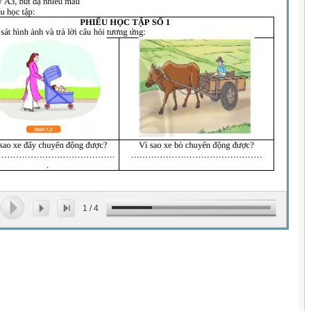
1
/
4