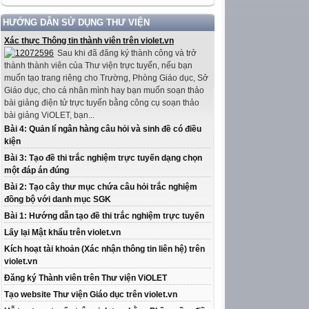
HƯỚNG DẪN SỬ DỤNG THƯ VIỆN
Xác thực Thông tin thành viên trên violet.vn
Sau khi đã đăng ký thành công và trở
thành thành viên của Thư viện trực tuyến, nếu bạn
muốn tạo trang riêng cho Trường, Phòng Giáo dục, Sở
Giáo dục, cho cá nhân mình hay bạn muốn soạn thảo
bài giảng điện tử trực tuyến bằng công cụ soạn thảo
bài giảng ViOLET, bạn...
Bài 4: Quản lí ngân hàng câu hỏi và sinh đề có điều
kiện
Bài 3: Tạo đề thi trắc nghiệm trực tuyến dạng chọn
một đáp án đúng
Bài 2: Tạo cây thư mục chứa câu hỏi trắc nghiệm
đồng bộ với danh mục SGK
Bài 1: Hướng dẫn tạo đề thi trắc nghiệm trực tuyến
Lấy lại Mật khẩu trên violet.vn
Kích hoạt tài khoản (Xác nhận thông tin liên hệ) trên
violet.vn
Đăng ký Thành viên trên Thư viện ViOLET
Tạo website Thư viện Giáo dục trên violet.vn