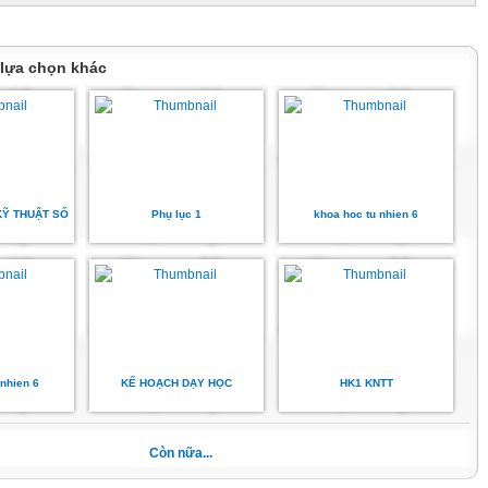
yển động được?
…………………
 lựa chọn khác
SỐ 2
 KỸ THUẬT SỐ
Phụ lục 1
khoa hoc tu nhien 6
SỐ 3
 nhien 6
KẾ HOẠCH DẠY HỌC
HK1 KNTT
uả bóng như hình 35.5a và 35.5b. Lực tác dụng lên quả bóng
 nào mạnh hơn? Giải thích
Còn nữa...
………………………………………………………………
………………………………………………………………