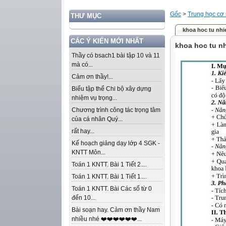
Gốc
>
Trung học cơ
THƯ MỤC
khoa hoc tu nhi
CÁC Ý KIẾN MỚI NHẤT
khoa hoc tu nh
Thầy có bsach1 bài tập 10 và 11
mà có...
Cảm ơn thầy!...
Biểu tập thể Chi bộ xây dựng
nhiệm vụ trọng...
Chương trình công tác trọng tâm
của cá nhân Quý...
rất hay...
Kế hoạch giảng dạy lớp 4 SGK -
KNTT Môn...
Toán 1 KNTT. Bài 1 Tiết 2....
Toán 1 KNTT. Bài 1 Tiết 1....
Toán 1 KNTT. Bài Các số từ 0
đến 10...
Bài soạn hay. Cảm ơn thầy Nam
nhiều nhé ❤️❤️❤️❤️❤️❤️...