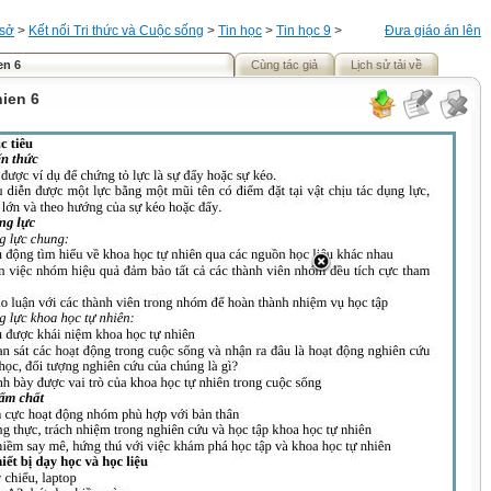
 sở
>
Kết nối Tri thức và Cuộc sống
>
Tin học
>
Tin học 9
>
Đưa giáo án lên
en 6
Cùng tác giả
Lịch sử tải về
ien 6