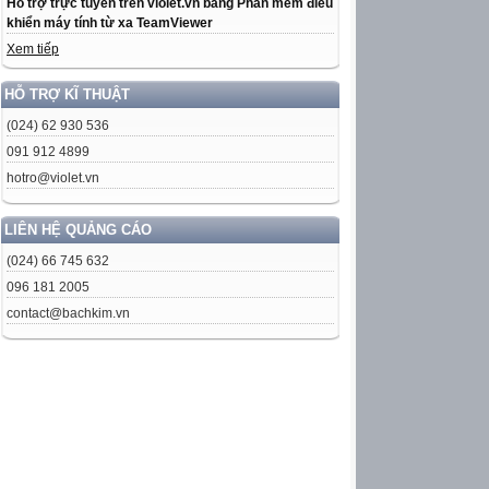
Hỗ trợ trực tuyến trên violet.vn bằng Phần mềm điều
khiển máy tính từ xa TeamViewer
Xem tiếp
HỖ TRỢ KĨ THUẬT
(024) 62 930 536
091 912 4899
hotro@violet.vn
LIÊN HỆ QUẢNG CÁO
(024) 66 745 632
096 181 2005
contact@bachkim.vn