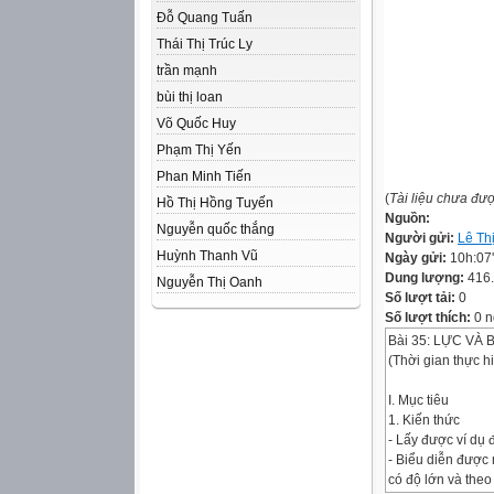
Đỗ Quang Tuấn
Thái Thị Trúc Ly
trần mạnh
bùi thị loan
Võ Quốc Huy
Phạm Thị Yến
Phan Minh Tiến
(
Tài liệu chưa đư
Hồ Thị Hồng Tuyến
Nguồn:
Nguyễn quốc thắng
Người gửi:
Lê Th
Huỳnh Thanh Vũ
Ngày gửi:
10h:07
Dung lượng:
416
Nguyễn Thị Oanh
Số lượt tải:
0
Số lượt thích:
0 n
Bài 35: LỰC VÀ 
(Thời gian thực hiệ
I. Mục tiêu
1. Kiến thức
- Lấy được ví dụ 
- Biểu diễn được 
có độ lớn và the