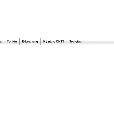
ra
Tư liệu
E-Learning
Kỹ năng CNTT
Trợ giúp