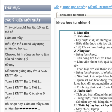
Gốc
>
Trung học cơ sở
>
Kết nối Tri thức 
THƯ MỤC
khoa hoc tu nhien 6
CÁC Ý KIẾN MỚI NHẤT
khoa hoc tu nhien 6
Thầy có bsach1 bài tập 10 và 11
mà có...
Cảm ơn thầy!...
Biểu tập thể Chi bộ xây dựng
nhiệm vụ trọng...
Chương trình công tác trọng tâm
của cá nhân Quý...
rất hay...
Kế hoạch giảng dạy lớp 4 SGK -
KNTT Môn...
Toán 1 KNTT. Bài 1 Tiết 2....
Toán 1 KNTT. Bài 1 Tiết 1....
Toán 1 KNTT. Bài Các số từ 0
đến 10...
Bài soạn hay. Cảm ơn thầy Nam
nhiều nhé ❤️❤️❤️❤️❤️❤️...