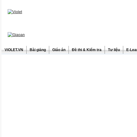
ViOLET.VN
Bài giảng
Giáo án
Đề thi & Kiểm tra
Tư liệu
E-Lea