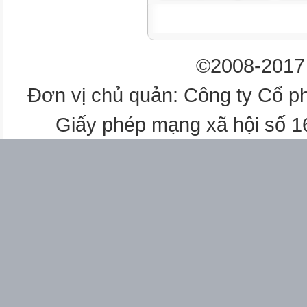
PHIẾU HỌC TẬP SỐ 2
©2008-2017 
Hình
Hình 35.1
Đơn vị chủ quản: Công ty Cổ p
Hình 35.2
Hình 35.3
Giấy phép mạng xã hội số 
Hình 35.4
Ví dụ
NHÓM: ……
Phân tích lực
Lực đẩy hay
lực kéo
PHIẾU HỌC TẬP SỐ 3
NHÓM: …………