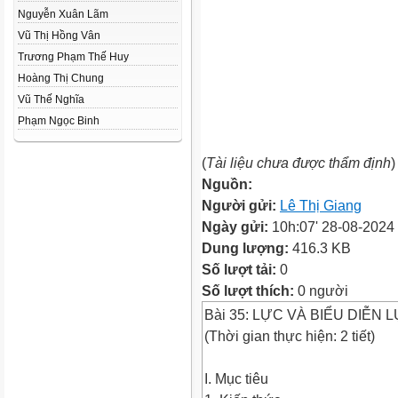
Nguyễn Xuân Lãm
Vũ Thị Hồng Vân
Trương Phạm Thế Huy
Hoàng Thị Chung
Vũ Thế Nghĩa
Phạm Ngọc Binh
(
Tài liệu chưa được thẩm định
)
Nguồn:
Người gửi:
Lê Thị Giang
Ngày gửi:
10h:07' 28-08-2024
Dung lượng:
416.3 KB
Số lượt tải:
0
Số lượt thích:
0 người
Bài 35: LỰC VÀ BIỂU DIỄN 
(Thời gian thực hiện: 2 tiết)
I. Mục tiêu