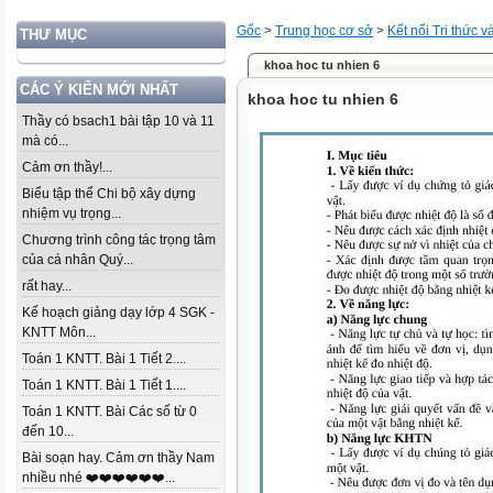
Gốc
>
Trung học cơ sở
>
Kết nối Tri thức 
THƯ MỤC
khoa hoc tu nhien 6
CÁC Ý KIẾN MỚI NHẤT
khoa hoc tu nhien 6
Thầy có bsach1 bài tập 10 và 11
mà có...
Cảm ơn thầy!...
Biểu tập thể Chi bộ xây dựng
nhiệm vụ trọng...
Chương trình công tác trọng tâm
của cá nhân Quý...
rất hay...
Kế hoạch giảng dạy lớp 4 SGK -
KNTT Môn...
Toán 1 KNTT. Bài 1 Tiết 2....
Toán 1 KNTT. Bài 1 Tiết 1....
Toán 1 KNTT. Bài Các số từ 0
đến 10...
Bài soạn hay. Cảm ơn thầy Nam
nhiều nhé ❤️❤️❤️❤️❤️❤️...