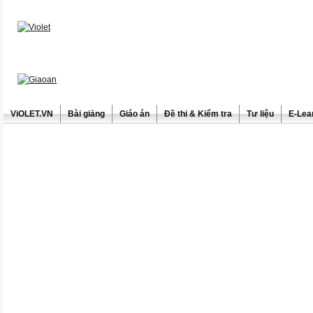
ViOLET.VN
Bài giảng
Giáo án
Đề thi & Kiểm tra
Tư liệu
E-Lea