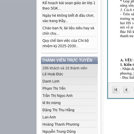
Kế hoạch bài soạn giáo án lớp 1
theo SGK...
Ngày hè không biết đi đâu chơi,
vào trang thầy...
Chào bạn N, tài liệu siêu hay và
chỉn chu...
Quy chế làm việc của Chi bộ
nhiệm kỳ 2025-2030...
THÀNH VIÊN TRỰC TUYẾN
286 khách và 16 thành viên
Lê Hoài Đức
Danh Lịnh
Phạm Thị Yến
Trần Thị Ngọc Anh
lê thị mừng
Đặng Thị Thu Hằng
Lan Anh
Hoàng Thanh Phương
Nguyễn Trung Dũng