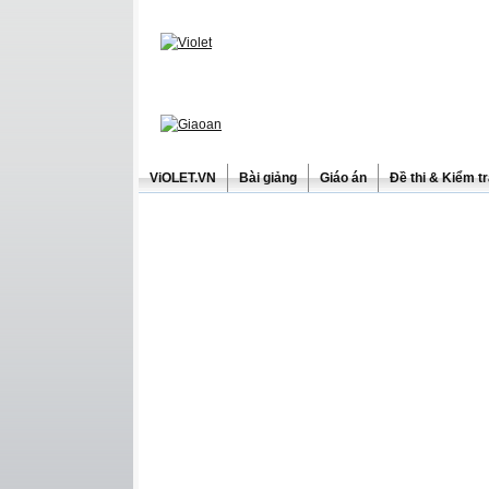
ViOLET.VN
Bài giảng
Giáo án
Đề thi & Kiểm t