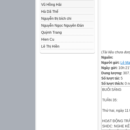
Vũ Hồng Hải
Hà Dã Thế
Nguyễn thị bích chi
Nguyễn Ngọc Nguyên Đán
Quỳnh Trang
Hien Cu
Lê Thị Hiền
(
Tài liệu chưa đư
Nguồn:
Người gửi:
Lê Ma
Ngày gửi:
10h:21
Dung lượng:
307
Số lượt tải:
5
Số lượt thích:
0 n
BUỔI SÁNG
TUẦN 35:
Thứ hai, ngày 11
HOẠT ĐỘNG TRẢ
SHDC: NGHE KỂ