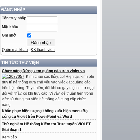
ĐĂNG NHẬP
Tên truy nhập
Mật khẩu
Ghi nhớ
Quên mật khẩu
ĐK thành viên
TIN TỨC THƯ VIỆN
Chức năng Dừng xem quảng cáo trên violet.vn
Kính chào các thầy, cô! Hiện tại, kinh phí
duy trì hệ thống dựa chủ yếu vào việc đặt quảng cáo
trên hệ thống. Tuy nhiên, đôi khi có gây một số trở ngại
đối với thầy, cô khi truy cập. Vì vậy, để thuận tiện trong
việc sử dụng thư viện hệ thống đã cung cấp chức
năng...
Khắc phục hiện tượng không xuất hiện menu Bộ
công cụ Violet trên PowerPoint và Word
Thử nghiệm Hệ thống Kiểm tra Trực tuyến ViOLET
Giai đoạn 1
Xem tiếp