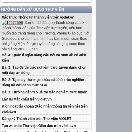
HƯỚNG DẪN SỬ DỤNG THƯ VIỆN
Xác thực Thông tin thành viên trên violet.vn
Sau khi đã đăng ký thành công và trở
thành thành viên của Thư viện trực tuyến, nếu bạn
muốn tạo trang riêng cho Trường, Phòng Giáo dục, Sở
Giáo dục, cho cá nhân mình hay bạn muốn soạn thảo
bài giảng điện tử trực tuyến bằng công cụ soạn thảo
bài giảng ViOLET, bạn...
Bài 4: Quản lí ngân hàng câu hỏi và sinh đề có điều
kiện
Bài 3: Tạo đề thi trắc nghiệm trực tuyến dạng chọn
một đáp án đúng
Bài 2: Tạo cây thư mục chứa câu hỏi trắc nghiệm
đồng bộ với danh mục SGK
Bài 1: Hướng dẫn tạo đề thi trắc nghiệm trực tuyến
Lấy lại Mật khẩu trên violet.vn
Kích hoạt tài khoản (Xác nhận thông tin liên hệ) trên
violet.vn
Đăng ký Thành viên trên Thư viện ViOLET
Tạo website Thư viện Giáo dục trên violet.vn