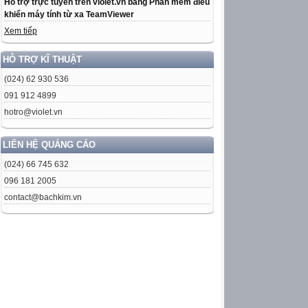
Hỗ trợ trực tuyến trên violet.vn bằng Phần mềm điều
khiển máy tính từ xa TeamViewer
Xem tiếp
HỖ TRỢ KĨ THUẬT
(024) 62 930 536
091 912 4899
hotro@violet.vn
LIÊN HỆ QUẢNG CÁO
(024) 66 745 632
096 181 2005
contact@bachkim.vn