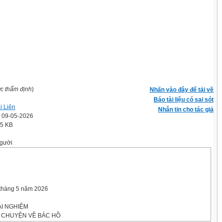
ợc thẩm định
)
Nhấn vào đây để tải về
Báo tài liệu có sai sót
i Liên
Nhắn tin cho tác giả
' 09-05-2026
.5 KB
gười
 tháng 5 năm 2026
I NGHIỆM
 CHUYỆN VỀ BÁC HỒ