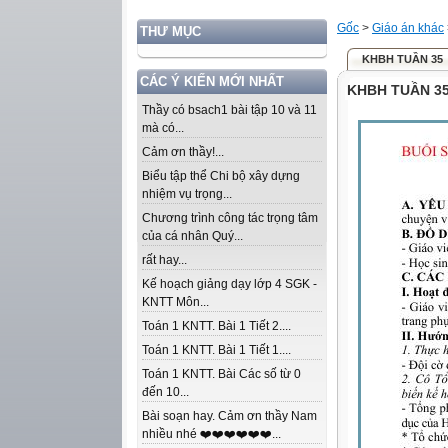
Gốc
>
Giáo án khác
THƯ MỤC
KHBH TUẦN 35
CÁC Ý KIẾN MỚI NHẤT
KHBH TUẦN 3
Thầy có bsach1 bài tập 10 và 11
mà có...
Cảm ơn thầy!...
Biểu tập thể Chi bộ xây dựng
nhiệm vụ trọng...
Chương trình công tác trọng tâm
của cá nhân Quý...
rất hay...
Kế hoạch giảng dạy lớp 4 SGK -
KNTT Môn...
Toán 1 KNTT. Bài 1 Tiết 2....
Toán 1 KNTT. Bài 1 Tiết 1....
Toán 1 KNTT. Bài Các số từ 0
đến 10...
Bài soạn hay. Cảm ơn thầy Nam
nhiều nhé ❤️❤️❤️❤️❤️❤️...