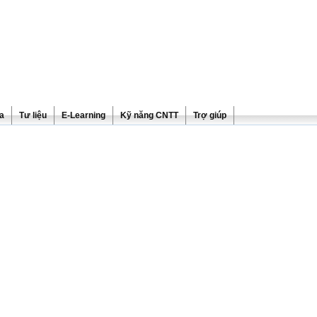
ra
Tư liệu
E-Learning
Kỹ năng CNTT
Trợ giúp