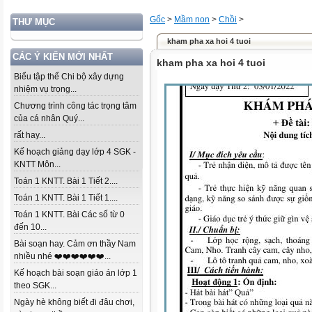
Gốc
>
Mầm non
>
Chồi
>
THƯ MỤC
kham pha xa hoi 4 tuoi
CÁC Ý KIẾN MỚI NHẤT
kham pha xa hoi 4 tuoi
Biểu tập thể Chi bộ xây dựng
nhiệm vụ trọng...
Chương trình công tác trọng tâm
của cá nhân Quý...
rất hay...
Kế hoạch giảng dạy lớp 4 SGK -
KNTT Môn...
Toán 1 KNTT. Bài 1 Tiết 2....
Toán 1 KNTT. Bài 1 Tiết 1....
Toán 1 KNTT. Bài Các số từ 0
đến 10...
Bài soạn hay. Cảm ơn thầy Nam
nhiều nhé ❤️❤️❤️❤️❤️❤️...
Kế hoạch bài soạn giáo án lớp 1
theo SGK...
Ngày hè không biết đi đâu chơi,