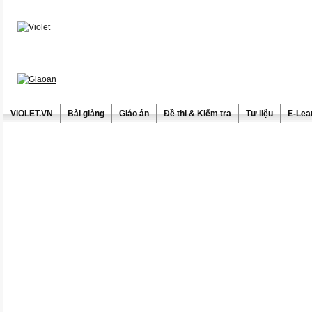
ViOLET.VN
Bài giảng
Giáo án
Đề thi & Kiểm tra
Tư liệu
E-Lea