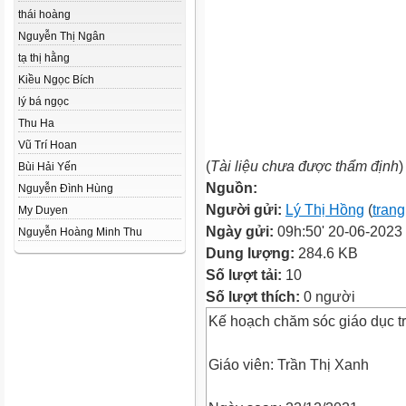
thái hoàng
Nguyễn Thị Ngân
tạ thị hằng
Kiều Ngọc Bích
lý bá ngọc
Thu Ha
Vũ Trí Hoan
(
Tài liệu chưa được thẩm định
)
Bùi Hải Yến
Nguồn:
Nguyễn Đình Hùng
Người gửi:
Lý Thị Hồng
(
trang
My Duyen
Ngày gửi:
09h:50' 20-06-2023
Nguyễn Hoàng Minh Thu
Dung lượng:
284.6 KB
Số lượt tải:
10
Số lượt thích:
0 người
Kế hoạch chăm sóc giáo dục t
Giáo viên: Trần Thị Xanh