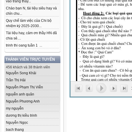
vào trang thầy...
Chào bạn N, tài liệu siêu hay và
chỉn chu...
Quy chế làm việc của Chi bộ
nhiệm kỳ 2025-2030...
Tài liệu hay, cảm ơn thầy HN đã
chia sẻ....
trinh thi oang tuần 1 ...
THÀNH VIÊN TRỰC TUYẾN
456 khách và 38 thành viên
Nguyễn Song Khải
Trần Thị Hải
Nguyễn Phạm Thị Viễn
nguyễn anh quân
Nguyễn Phương Anh
my nguyễn
dương thị kiều trinh
Nguyễn Ngọc
bach thang