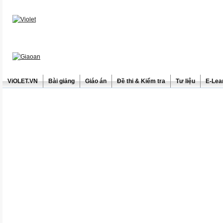
ViOLET.VN
Bài giảng
Giáo án
Đề thi & Kiểm tra
Tư liệu
E-Lea