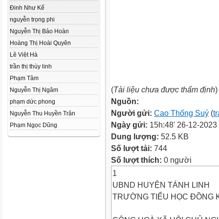
Đinh Như Kế
nguyễn trọng phi
Nguyễn Thị Bảo Hoàn
Hoàng Thị Hoài Quyên
Lê Việt Hà
trần thị thùy linh
Phạm Tâm
(
Tài liệu chưa được thẩm định
)
Nguyễn Thị Ngâm
Nguồn:
phạm dức phong
Người gửi:
Cao Thống Suý
(
t
Nguyễn Thu Huyền Trân
Ngày gửi:
15h:48' 26-12-2023
Phạm Ngọc Dũng
Dung lượng:
52.5 KB
Số lượt tải:
744
Số lượt thích:
0 người
1
UBND HUYỆN TÁNH LINH
TRƯỜNG TIỂU HỌC ĐỒNG 