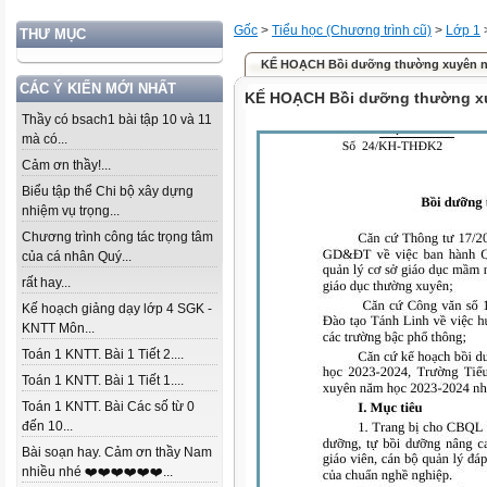
Gốc
>
Tiểu học (Chương trình cũ)
>
Lớp 1
THƯ MỤC
KẾ HOẠCH Bồi dưỡng thường xuyên n
CÁC Ý KIẾN MỚI NHẤT
KẾ HOẠCH Bồi dưỡng thường xu
Thầy có bsach1 bài tập 10 và 11
mà có...
Cảm ơn thầy!...
Biểu tập thể Chi bộ xây dựng
nhiệm vụ trọng...
Chương trình công tác trọng tâm
của cá nhân Quý...
rất hay...
Kế hoạch giảng dạy lớp 4 SGK -
KNTT Môn...
Toán 1 KNTT. Bài 1 Tiết 2....
Toán 1 KNTT. Bài 1 Tiết 1....
Toán 1 KNTT. Bài Các số từ 0
đến 10...
Bài soạn hay. Cảm ơn thầy Nam
nhiều nhé ❤️❤️❤️❤️❤️❤️...