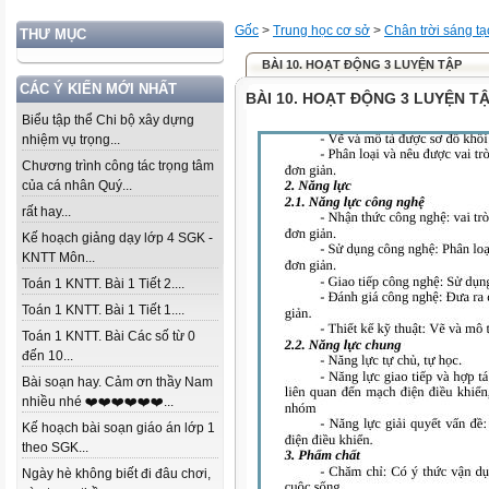
Gốc
>
Trung học cơ sở
>
Chân trời sáng tạ
THƯ MỤC
BÀI 10. HOẠT ĐỘNG 3 LUYỆN TẬP
CÁC Ý KIẾN MỚI NHẤT
BÀI 10. HOẠT ĐỘNG 3 LUYỆN T
Biểu tập thể Chi bộ xây dựng
nhiệm vụ trọng...
Chương trình công tác trọng tâm
của cá nhân Quý...
rất hay...
Kế hoạch giảng dạy lớp 4 SGK -
KNTT Môn...
Toán 1 KNTT. Bài 1 Tiết 2....
Toán 1 KNTT. Bài 1 Tiết 1....
Toán 1 KNTT. Bài Các số từ 0
đến 10...
Bài soạn hay. Cảm ơn thầy Nam
nhiều nhé ❤️❤️❤️❤️❤️❤️...
Kế hoạch bài soạn giáo án lớp 1
theo SGK...
Ngày hè không biết đi đâu chơi,