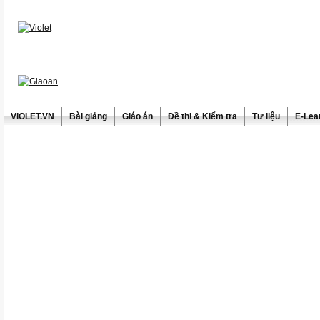
ViOLET.VN
Bài giảng
Giáo án
Đề thi & Kiểm tra
Tư liệu
E-Lea