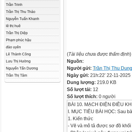
Trần Trinh
Trần Thị Thu Thảo
Nguyễn Tuấn Khanh
lê thị huê
Trần Thị Diệp
Phạm phúc hậu
đào uyên
(
Tài liệu chưa được thẩm định
)
Lê Thành Công
Nguồn:
Lưu Thị Hường
Người gửi:
Trần Thị Thu Dun
Nguyển Tấn Dương
Ngày gửi:
21h:22' 22-11-2025
Trần Thị Tâm
Dung lượng:
219.0 KB
Số lượt tải:
12
Số lượt thích:
0 người
BÀI 10. MẠCH ĐIỆN ĐIỀU KH
I. MỤC TIÊU BÀI HỌC: Sau bài
1. Kiến thức
- Vẽ và mô tả được sơ đồ khối