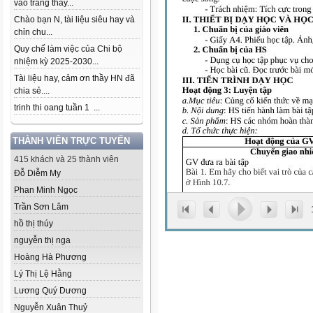
vào trang thầy...
Chào bạn N, tài liệu siêu hay và
chỉn chu...
Quy chế làm việc của Chi bộ
nhiệm kỳ 2025-2030...
Tài liệu hay, cảm ơn thầy HN đã
chia sẻ....
trinh thi oang tuần 1 ...
THÀNH VIÊN TRỰC TUYẾN
415 khách và 25 thành viên
Đỗ Diễm My
Phan Minh Ngọc
Trần Sơn Lâm
hồ thị thúy
nguyễn thị nga
Hoàng Hà Phương
Lý Thị Lệ Hằng
Lương Quý Dương
Nguyễn Xuân Thuỷ