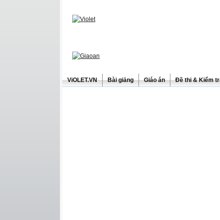
ViOLET.VN
Bài giảng
Giáo án
Đề thi & Kiểm t