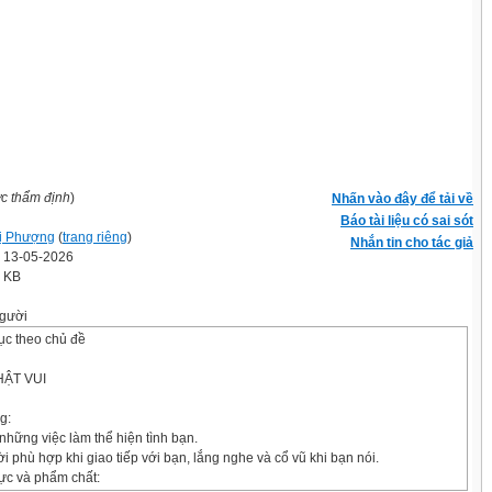
ợc thẩm định
)
Nhấn vào đây để tải về
Báo tài liệu có sai sót
ị Phượng
(
trang riêng
)
Nhắn tin cho tác giả
' 13-05-2026
5 KB
gười
ục theo chủ đề
HẬT VUI
g:
những việc làm thể hiện tình bạn.
ời phù hợp khi giao tiếp với bạn, lắng nghe và cổ vũ khi bạn nói.
lực và phẩm chất: