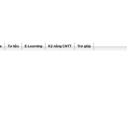
ra
Tư liệu
E-Learning
Kỹ năng CNTT
Trợ giúp