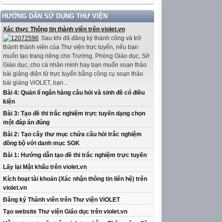
HƯỚNG DẪN SỬ DỤNG THƯ VIỆN
Xác thực Thông tin thành viên trên violet.vn
Sau khi đã đăng ký thành công và trở
thành thành viên của Thư viện trực tuyến, nếu bạn
muốn tạo trang riêng cho Trường, Phòng Giáo dục, Sở
Giáo dục, cho cá nhân mình hay bạn muốn soạn thảo
bài giảng điện tử trực tuyến bằng công cụ soạn thảo
bài giảng ViOLET, bạn...
Bài 4: Quản lí ngân hàng câu hỏi và sinh đề có điều
kiện
Bài 3: Tạo đề thi trắc nghiệm trực tuyến dạng chọn
một đáp án đúng
Bài 2: Tạo cây thư mục chứa câu hỏi trắc nghiệm
đồng bộ với danh mục SGK
Bài 1: Hướng dẫn tạo đề thi trắc nghiệm trực tuyến
Lấy lại Mật khẩu trên violet.vn
Kích hoạt tài khoản (Xác nhận thông tin liên hệ) trên
violet.vn
Đăng ký Thành viên trên Thư viện ViOLET
Tạo website Thư viện Giáo dục trên violet.vn