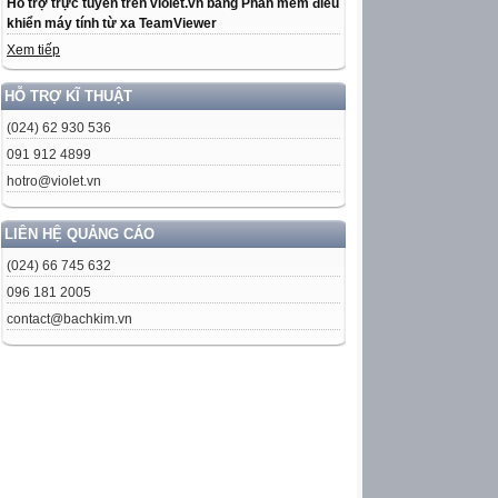
Hỗ trợ trực tuyến trên violet.vn bằng Phần mềm điều
khiển máy tính từ xa TeamViewer
Xem tiếp
HỖ TRỢ KĨ THUẬT
(024) 62 930 536
091 912 4899
hotro@violet.vn
LIÊN HỆ QUẢNG CÁO
(024) 66 745 632
096 181 2005
contact@bachkim.vn