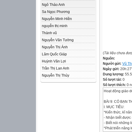
Ngô Thảo Anh
Sa Ngọc Phương
Nguyễn Minh Hiền
nguyễn thị minh
Thành vũ
Nguyễn Văn Tường
Nguyễn Thị Ánh
(
Tài liệu chưa đư
Lâm Quốc Giáp
Nguồn:
Huỳnh Văn Lợi
Người gửi:
Vũ Th
Trần Thị Lan Anh
Ngày gửi:
20h:27
Dung lượng:
55.
Nguyễn Thị Thủy
Số lượt tải:
0
Số lượt thích:
0 n
Hoạt động giáo d
BÀI 9: CÓ BẠN T
I. MỤC TIÊU:
*Kiến thức, kĩ năn
- Nhận biết được 
- Biết nói những l
*Phát triển năng 