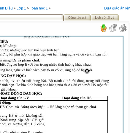
nh Diều
>
Lớp 1
>
Toán học 1
>
Đưa giáo án lên
Cùng tác giả
Lịch sử tải về