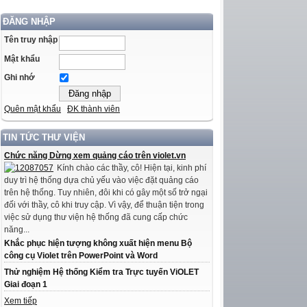
ĐĂNG NHẬP
Tên truy nhập
Mật khẩu
Ghi nhớ
Quên mật khẩu
ĐK thành viên
TIN TỨC THƯ VIỆN
Chức năng Dừng xem quảng cáo trên violet.vn
Kính chào các thầy, cô! Hiện tại, kinh phí
duy trì hệ thống dựa chủ yếu vào việc đặt quảng cáo
trên hệ thống. Tuy nhiên, đôi khi có gây một số trở ngại
đối với thầy, cô khi truy cập. Vì vậy, để thuận tiện trong
việc sử dụng thư viện hệ thống đã cung cấp chức
năng...
Khắc phục hiện tượng không xuất hiện menu Bộ
công cụ Violet trên PowerPoint và Word
Thử nghiệm Hệ thống Kiểm tra Trực tuyến ViOLET
Giai đoạn 1
Xem tiếp