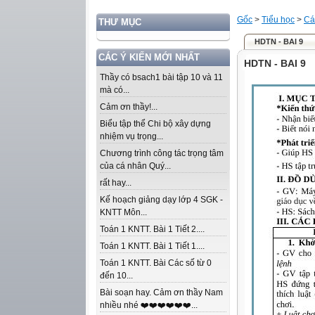
Gốc
>
Tiểu học
>
Cá
THƯ MỤC
HDTN - BAI 9
CÁC Ý KIẾN MỚI NHẤT
HDTN - BAI 9
Thầy có bsach1 bài tập 10 và 11
mà có...
Cảm ơn thầy!...
Biểu tập thể Chi bộ xây dựng
nhiệm vụ trọng...
Chương trình công tác trọng tâm
của cá nhân Quý...
rất hay...
Kế hoạch giảng dạy lớp 4 SGK -
KNTT Môn...
Toán 1 KNTT. Bài 1 Tiết 2....
Toán 1 KNTT. Bài 1 Tiết 1....
Toán 1 KNTT. Bài Các số từ 0
đến 10...
Bài soạn hay. Cảm ơn thầy Nam
nhiều nhé ❤️❤️❤️❤️❤️❤️...