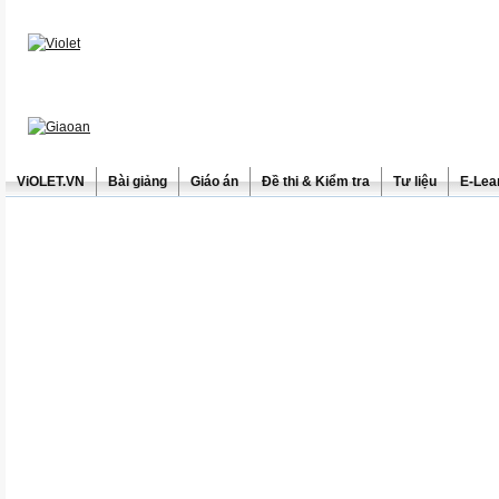
ViOLET.VN
Bài giảng
Giáo án
Đề thi & Kiểm tra
Tư liệu
E-Lea