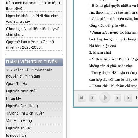
Kế hoạch bài soạn giáo án lớp 1
theo SGK...
Ngày hè không biết đi đâu chơi,
vào trang thầy...
Chào bạn N, tài liệu siêu hay và
chỉn chu...
Quy chế làm việc của Chi bộ
nhiệm kỳ 2025-2030...
THÀNH VIÊN TRỰC TUYẾN
337 khách và 64 thành viên
nguyễn thị minh tâm
Quan Thi Ha
Nguyễn Như Phú
1
Phan My
Nguyễn Bích Hồng
Trương Thị Bích Tuyền
Van Minh Hung
Nguyễn Thị Bé
lê ngọc hân