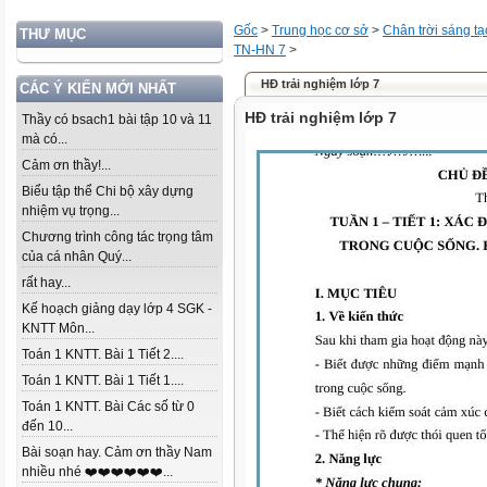
Gốc
>
Trung học cơ sở
>
Chân trời sáng tạ
THƯ MỤC
TN-HN 7
>
HĐ trải nghiệm lớp 7
CÁC Ý KIẾN MỚI NHẤT
HĐ trải nghiệm lớp 7
Thầy có bsach1 bài tập 10 và 11
mà có...
Cảm ơn thầy!...
Biểu tập thể Chi bộ xây dựng
nhiệm vụ trọng...
Chương trình công tác trọng tâm
của cá nhân Quý...
rất hay...
Kế hoạch giảng dạy lớp 4 SGK -
KNTT Môn...
Toán 1 KNTT. Bài 1 Tiết 2....
Toán 1 KNTT. Bài 1 Tiết 1....
Toán 1 KNTT. Bài Các số từ 0
đến 10...
Bài soạn hay. Cảm ơn thầy Nam
nhiều nhé ❤️❤️❤️❤️❤️❤️...