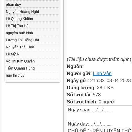
phan duy
Nguyễn Hoàng Nghi
Lê Quang Khiêm
Lê Thị Thu Hà
nguyễn huệ trinh
Lương Thị Hồng Hải
Nguyễn Thái Hòa
Lê Mỹ Á
(
Tài liệu chưa được thẩm định
)
Võ Thị Kim Quyên
Nguồn:
Trần Quang Hùng
Người gửi:
Linh Vân
ngô thị thúy
Ngày gửi:
21h:32' 03-04-2023
Dung lượng:
38.1 KB
Số lượt tải:
578
Số lượt thích:
0 người
Ngày soạn:…/…/…...
Ngày dạy:…/…/….....
CHỦ ĐỀ 1: RÈN LUYỆN THÓ