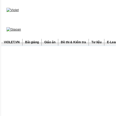
ViOLET.VN
Bài giảng
Giáo án
Đề thi & Kiểm tra
Tư liệu
E-Lea