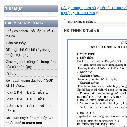
Gốc
>
Trung học cơ sở
>
Kết nối Tri thức 
THƯ MỤC
nghiệp
>
HĐ TN-HN 8
>
HĐ TNHN 8 Tuần 5
CÁC Ý KIẾN MỚI NHẤT
HĐ TNHN 8 Tuần 5
Thầy có bsach1 bài tập 10 và 11
mà có...
Cảm ơn thầy!...
Biểu tập thể Chi bộ xây dựng
nhiệm vụ trọng...
Chương trình công tác trọng tâm
của cá nhân Quý...
rất hay...
Kế hoạch giảng dạy lớp 4 SGK -
KNTT Môn...
Toán 1 KNTT. Bài 1 Tiết 2....
Toán 1 KNTT. Bài 1 Tiết 1....
Toán 1 KNTT. Bài Các số từ 0
đến 10...
Bài soạn hay. Cảm ơn thầy Nam
nhiều nhé ❤️❤️❤️❤️❤️❤️...