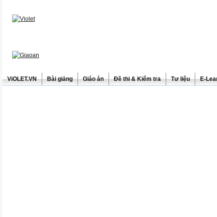
ViOLET.VN
Bài giảng
Giáo án
Đề thi & Kiểm tra
Tư liệu
E-Lea