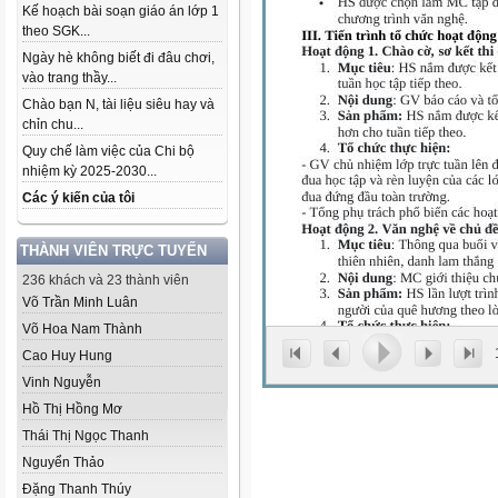
Kế hoạch bài soạn giáo án lớp 1
theo SGK...
Ngày hè không biết đi đâu chơi,
vào trang thầy...
Chào bạn N, tài liệu siêu hay và
chỉn chu...
Quy chế làm việc của Chi bộ
nhiệm kỳ 2025-2030...
Các ý kiến của tôi
THÀNH VIÊN TRỰC TUYẾN
236 khách và 23 thành viên
Võ Trần Minh Luân
Võ Hoa Nam Thành
Cao Huy Hung
Vinh Nguyễn
Hồ Thị Hồng Mơ
Thái Thị Ngọc Thanh
Nguyển Thảo
Đặng Thanh Thúy