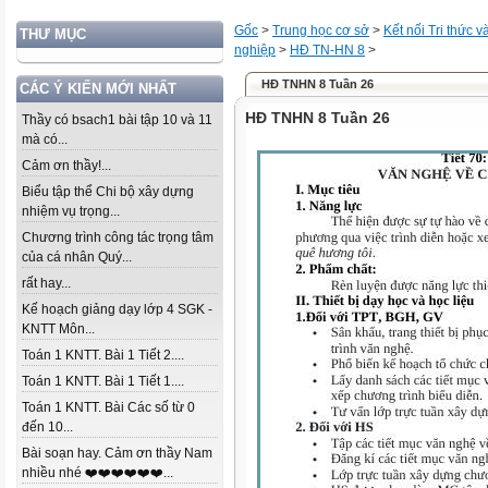
Gốc
>
Trung học cơ sở
>
Kết nối Tri thức 
THƯ MỤC
nghiệp
>
HĐ TN-HN 8
>
HĐ TNHN 8 Tuần 26
CÁC Ý KIẾN MỚI NHẤT
HĐ TNHN 8 Tuần 26
Thầy có bsach1 bài tập 10 và 11
mà có...
Cảm ơn thầy!...
Biểu tập thể Chi bộ xây dựng
nhiệm vụ trọng...
Chương trình công tác trọng tâm
của cá nhân Quý...
rất hay...
Kế hoạch giảng dạy lớp 4 SGK -
KNTT Môn...
Toán 1 KNTT. Bài 1 Tiết 2....
Toán 1 KNTT. Bài 1 Tiết 1....
Toán 1 KNTT. Bài Các số từ 0
đến 10...
Bài soạn hay. Cảm ơn thầy Nam
nhiều nhé ❤️❤️❤️❤️❤️❤️...