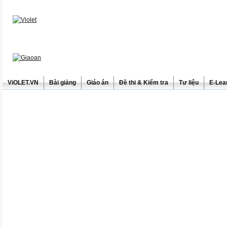
ViOLET.VN
Bài giảng
Giáo án
Đề thi & Kiểm tra
Tư liệu
E-Lea