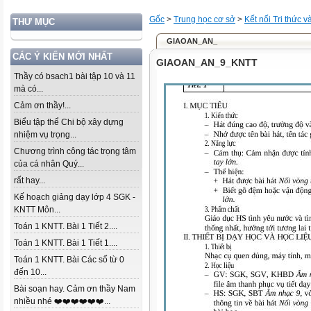
Gốc
>
Trung học cơ sở
>
Kết nối Tri thức 
THƯ MỤC
GIAOAN_AN_
CÁC Ý KIẾN MỚI NHẤT
GIAOAN_AN_9_KNTT
Thầy có bsach1 bài tập 10 và 11
mà có...
Cảm ơn thầy!...
Biểu tập thể Chi bộ xây dựng
nhiệm vụ trọng...
Chương trình công tác trọng tâm
của cá nhân Quý...
rất hay...
Kế hoạch giảng dạy lớp 4 SGK -
KNTT Môn...
Toán 1 KNTT. Bài 1 Tiết 2....
Toán 1 KNTT. Bài 1 Tiết 1....
Toán 1 KNTT. Bài Các số từ 0
đến 10...
Bài soạn hay. Cảm ơn thầy Nam
nhiều nhé ❤️❤️❤️❤️❤️❤️...