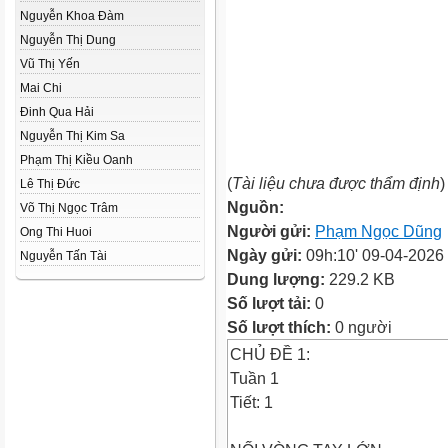
Nguyễn Khoa Đàm
Nguyễn Thị Dung
Vũ Thị Yến
Mai Chi
Đinh Qua Hải
Nguyễn Thị Kim Sa
Phạm Thị Kiều Oanh
(
Tài liệu chưa được thẩm định
)
Lê Thị Đức
Nguồn:
Võ Thị Ngọc Trâm
Người gửi:
Phạm Ngọc Dũng
Ong Thi Huoi
Ngày gửi:
09h:10' 09-04-2026
Nguyễn Tấn Tài
Dung lượng:
229.2 KB
Số lượt tải:
0
Số lượt thích:
0 người
CHỦ ĐỀ 1:
Tuần 1
Tiết: 1