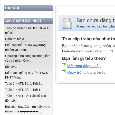
THƯ MỤC
Bạn chưa đăng 
CÁC Ý KIẾN MỚI NHẤT
Trang này yêu cầu bạn phả
Thầy có bsach1 bài tập 10 và 11
mà có...
Truy cập trang này như t
Cảm ơn thầy!...
Biểu tập thể Chi bộ xây dựng
Bạn phải mở trang đăng nhập, s
nhiệm vụ trọng...
khẩu đã đăng ký rồi nhấn nút "Đ
Chương trình công tác trọng tâm
Bạn làm gì tiếp theo?
của cá nhân Quý...
Mở trang đăng nhập
rất hay...
Quay trở lại trang trước
Kế hoạch giảng dạy lớp 4 SGK -
KNTT Môn...
Toán 1 KNTT. Bài 1 Tiết 2....
Toán 1 KNTT. Bài 1 Tiết 1....
Toán 1 KNTT. Bài Các số từ 0
đến 10...
Bài soạn hay. Cảm ơn thầy Nam
nhiều nhé ❤️❤️❤️❤️❤️❤️...