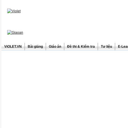
ViOLET.VN
Bài giảng
Giáo án
Đề thi & Kiểm tra
Tư liệu
E-Lea