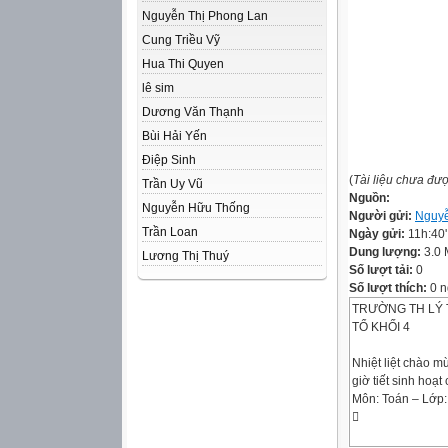
Nguyễn Thị Phong Lan
Cung Triều Vỹ
Hua Thi Quyen
lê sim
Dương Văn Thạnh
Bùi Hải Yến
Điệp Sinh
(
Tài liệu chưa đư
Trần Uy Vũ
Nguồn:
Nguyễn Hữu Thống
Người gửi:
Nguyễ
Trần Loan
Ngày gửi:
11h:40
Dung lượng:
3.0
Lương Thị Thuý
Số lượt tải:
0
Số lượt thích:
0 n
TRƯỜNG TH LÝ 
TỔ KHỐI 4
Nhiệt liệt chào 
giờ tiết sinh hoạt
Môn: Toán – Lớp:
