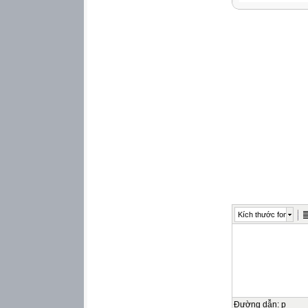

Giáo viên: Rơ M
NÀM
Viết phân số thể 
mỗi hình sau:
𝟑
𝟔
Viết phân số thể 
mỗi hình sau:
𝟏
𝟐
Kích thước font
Viết phân số thể 
mỗi hình sau:
3
6
𝟐
Đường dẫn
:
p