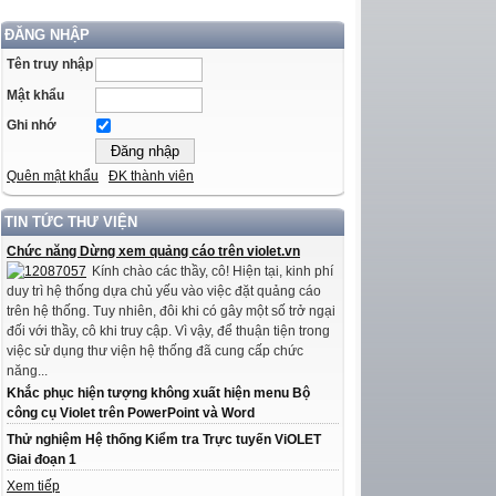
ĐĂNG NHẬP
Tên truy nhập
Mật khẩu
Ghi nhớ
Quên mật khẩu
ĐK thành viên
TIN TỨC THƯ VIỆN
Chức năng Dừng xem quảng cáo trên violet.vn
Kính chào các thầy, cô! Hiện tại, kinh phí
duy trì hệ thống dựa chủ yếu vào việc đặt quảng cáo
trên hệ thống. Tuy nhiên, đôi khi có gây một số trở ngại
đối với thầy, cô khi truy cập. Vì vậy, để thuận tiện trong
việc sử dụng thư viện hệ thống đã cung cấp chức
năng...
Khắc phục hiện tượng không xuất hiện menu Bộ
công cụ Violet trên PowerPoint và Word
Thử nghiệm Hệ thống Kiểm tra Trực tuyến ViOLET
Giai đoạn 1
Xem tiếp