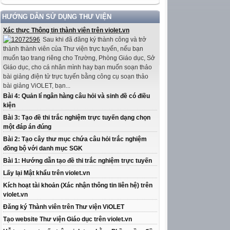
HƯỚNG DẪN SỬ DỤNG THƯ VIỆN
Xác thực Thông tin thành viên trên violet.vn
Sau khi đã đăng ký thành công và trở
thành thành viên của Thư viện trực tuyến, nếu bạn
muốn tạo trang riêng cho Trường, Phòng Giáo dục, Sở
Giáo dục, cho cá nhân mình hay bạn muốn soạn thảo
bài giảng điện tử trực tuyến bằng công cụ soạn thảo
bài giảng ViOLET, bạn...
Bài 4: Quản lí ngân hàng câu hỏi và sinh đề có điều
kiện
Bài 3: Tạo đề thi trắc nghiệm trực tuyến dạng chọn
một đáp án đúng
Bài 2: Tạo cây thư mục chứa câu hỏi trắc nghiệm
đồng bộ với danh mục SGK
Bài 1: Hướng dẫn tạo đề thi trắc nghiệm trực tuyến
Lấy lại Mật khẩu trên violet.vn
Kích hoạt tài khoản (Xác nhận thông tin liên hệ) trên
violet.vn
Đăng ký Thành viên trên Thư viện ViOLET
Tạo website Thư viện Giáo dục trên violet.vn