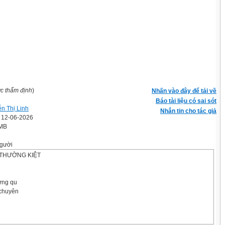
ợc thẩm định
)
Nhấn vào đây để tải về
Báo tài liệu có sai sót
n Thị Linh
Nhắn tin cho tác giả
' 12-06-2026
 MB
gười
THƯỜNG KIỆT
mừng qu
 chuyên