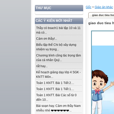
Gốc
>
Giáo án khác
THƯ MỤC
giao duc tieu h
CÁC Ý KIẾN MỚI NHẤT
giao duc tieu 
Thầy có bsach1 bài tập 10 và 11
mà có...
Cảm ơn thầy!...
Biểu tập thể Chi bộ xây dựng
nhiệm vụ trọng...
Chương trình công tác trọng tâm
của cá nhân Quý...
rất hay...
Kế hoạch giảng dạy lớp 4 SGK -
KNTT Môn...
Toán 1 KNTT. Bài 1 Tiết 2....
Toán 1 KNTT. Bài 1 Tiết 1....
Toán 1 KNTT. Bài Các số từ 0
đến 10...
Bài soạn hay. Cảm ơn thầy Nam
nhiều nhé ❤️❤️❤️❤️❤️❤️...