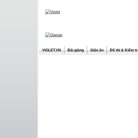
ViOLET.VN
Bài giảng
Giáo án
Đề thi & Kiểm t