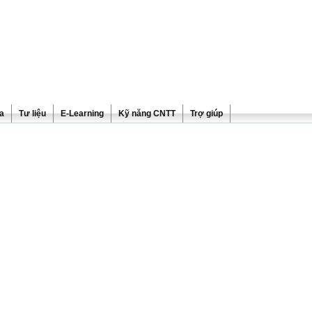
ra
Tư liệu
E-Learning
Kỹ năng CNTT
Trợ giúp