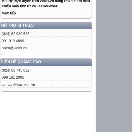
Hỗ trợ trực tuyến trên violet.vn bằng Phần mềm điều
khiển máy tính từ xa TeamViewer
Xem tiếp
HỖ TRỢ KĨ THUẬT
(024) 62 930 536
091 912 4899
hotro@violet.vn
LIÊN HỆ QUẢNG CÁO
(024) 66 745 632
096 181 2005
contact@bachkim.vn