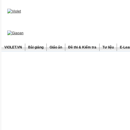
ViOLET.VN
Bài giảng
Giáo án
Đề thi & Kiểm tra
Tư liệu
E-Lea