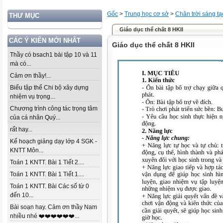
Gốc
>
Trung học cơ sở
>
Chân trời sáng tạ
THƯ MỤC
Giáo dục thể chất 8 HKII
CÁC Ý KIẾN MỚI NHẤT
Giáo dục thể chất 8 HKII
Thầy có bsach1 bài tập 10 và 11
mà có...
Cảm ơn thầy!...
Biểu tập thể Chi bộ xây dựng
nhiệm vụ trọng...
Chương trình công tác trọng tâm
của cá nhân Quý...
rất hay...
Kế hoạch giảng dạy lớp 4 SGK -
KNTT Môn...
Toán 1 KNTT. Bài 1 Tiết 2....
Toán 1 KNTT. Bài 1 Tiết 1....
Toán 1 KNTT. Bài Các số từ 0
đến 10...
Bài soạn hay. Cảm ơn thầy Nam
nhiều nhé ❤️❤️❤️❤️❤️❤️...