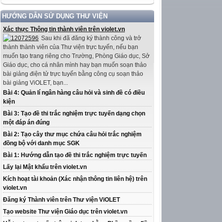
HƯỚNG DẪN SỬ DỤNG THƯ VIỆN
Xác thực Thông tin thành viên trên violet.vn
Sau khi đã đăng ký thành công và trở
thành thành viên của Thư viện trực tuyến, nếu bạn
muốn tạo trang riêng cho Trường, Phòng Giáo dục, Sở
Giáo dục, cho cá nhân mình hay bạn muốn soạn thảo
bài giảng điện tử trực tuyến bằng công cụ soạn thảo
bài giảng ViOLET, bạn...
Bài 4: Quản lí ngân hàng câu hỏi và sinh đề có điều
kiện
Bài 3: Tạo đề thi trắc nghiệm trực tuyến dạng chọn
một đáp án đúng
Bài 2: Tạo cây thư mục chứa câu hỏi trắc nghiệm
đồng bộ với danh mục SGK
Bài 1: Hướng dẫn tạo đề thi trắc nghiệm trực tuyến
Lấy lại Mật khẩu trên violet.vn
Kích hoạt tài khoản (Xác nhận thông tin liên hệ) trên
violet.vn
Đăng ký Thành viên trên Thư viện ViOLET
Tạo website Thư viện Giáo dục trên violet.vn