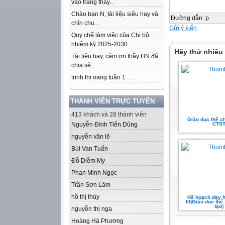
vào trang thầy...
Chào bạn N, tài liệu siêu hay và
Đường dẫn
:
p
chỉn chu...
Gửi ý kiến
Quy chế làm việc của Chi bộ
nhiệm kỳ 2025-2030...
Hãy thử nhiều
Tài liệu hay, cảm ơn thầy HN đã
chia sẻ....
trinh thi oang tuần 1 ...
THÀNH VIÊN TRỰC TUYẾN
413 khách và 28 thành viên
Giáo dục thể c
Nguyễn Đình Tiến Dũng
CTS
nguyễn văn lê
Bùi Van Tuấn
Đỗ Diễm My
Phan Minh Ngọc
Trần Sơn Lâm
hồ thị thúy
Kế hoạch dạy h
III)Giáo duc thể 
tạo)
nguyễn thị nga
Hoàng Hà Phương