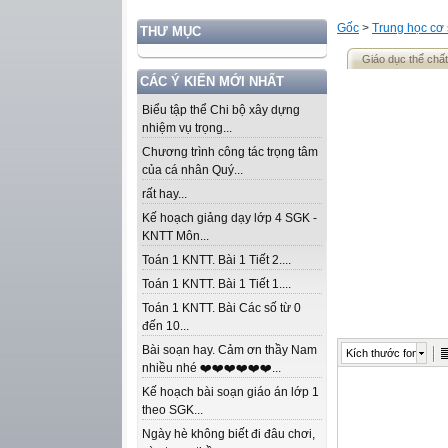
Gốc
>
Trung học cơ
THƯ MỤC
Giáo dục thể chất
CÁC Ý KIẾN MỚI NHẤT
Biểu tập thể Chi bộ xây dựng
nhiệm vụ trọng...
Chương trình công tác trọng tâm
của cá nhân Quý...
rất hay...
Kế hoạch giảng dạy lớp 4 SGK -
KNTT Môn...
Toán 1 KNTT. Bài 1 Tiết 2....
Toán 1 KNTT. Bài 1 Tiết 1....
Toán 1 KNTT. Bài Các số từ 0
đến 10...
Bài soạn hay. Cảm ơn thầy Nam
Kích thước font
nhiều nhé ❤️❤️❤️❤️❤️❤️...
Kế hoạch bài soạn giáo án lớp 1
theo SGK...
Ngày hè không biết đi đâu chơi,