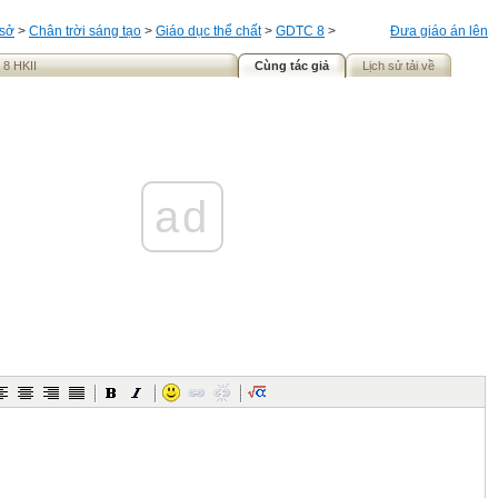
 sở
>
Chân trời sáng tạo
>
Giáo dục thể chất
>
GDTC 8
>
Đưa giáo án lên
 8 HKII
Cùng tác giả
Lịch sử tải về
ad