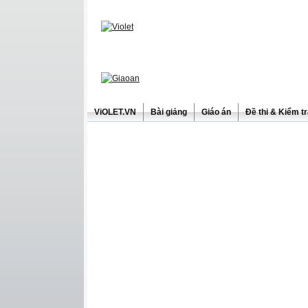
ViOLET.VN
Bài giảng
Giáo án
Đề thi & Kiểm t