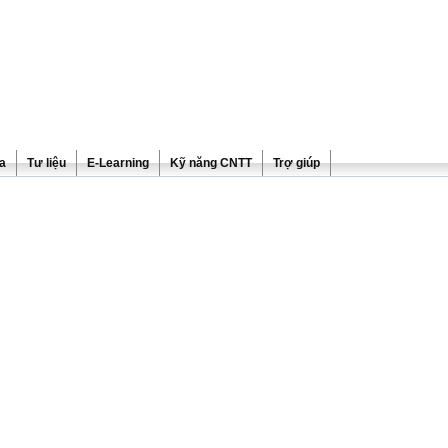
ra
Tư liệu
E-Learning
Kỹ năng CNTT
Trợ giúp