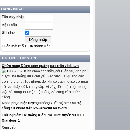
ĐĂNG NHẬP
Tên truy nhập
Mật khẩu
Ghi nhớ
Quên mật khẩu
ĐK thành viên
TIN TỨC THƯ VIỆN
Chức năng Dừng xem quảng cáo trên violet.vn
Kính chào các thầy, cô! Hiện tại, kinh phí
duy trì hệ thống dựa chủ yếu vào việc đặt quảng cáo
trên hệ thống. Tuy nhiên, đôi khi có gây một số trở ngại
đối với thầy, cô khi truy cập. Vì vậy, để thuận tiện trong
việc sử dụng thư viện hệ thống đã cung cấp chức
năng...
Khắc phục hiện tượng không xuất hiện menu Bộ
công cụ Violet trên PowerPoint và Word
Thử nghiệm Hệ thống Kiểm tra Trực tuyến ViOLET
Giai đoạn 1
Xem tiếp