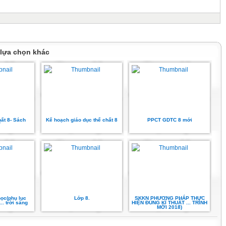
 lựa chọn khác
hất 8- Sách
Kế hoạch giáo dục thể chất 8
PPCT GDTC 8 mới
T
ọc(phụ lục
Lớp 8.
SKKN PHƯƠNG PHÁP THỰC
... trời sáng
HIỆN ĐÚNG KĨ THUẬT ... TRÌNH
MỚI 2018)