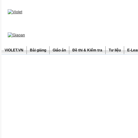
ViOLET.VN
Bài giảng
Giáo án
Đề thi & Kiểm tra
Tư liệu
E-Lea