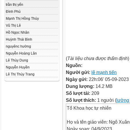
trần thị yến
Đình Phú
Mạnh Thị Hồng Thúy
Vũ Thị Lê
Hồ Ngọc Nhân
Huỳnh Thái Bình
nguyênc hường
Nguyễn Hoàng Lân
(
Tài liệu chưa được thẩm định
)
Lê Thùy Dung
Nguồn:
Nguyễn Huyền
Người gửi:
lê mạnh tiến
Lê Thị Thùy Trang
Ngày gửi:
22h:06' 05-09-2023
Dung lượng:
14.2 MB
Số lượt tải:
209
Số lượt thích:
1 người (
lường 
Tổ Khoa học tự nhiên
Họ và tên giáo viên: Ngô Xuâ
Ngày soạn: 04/9/2023