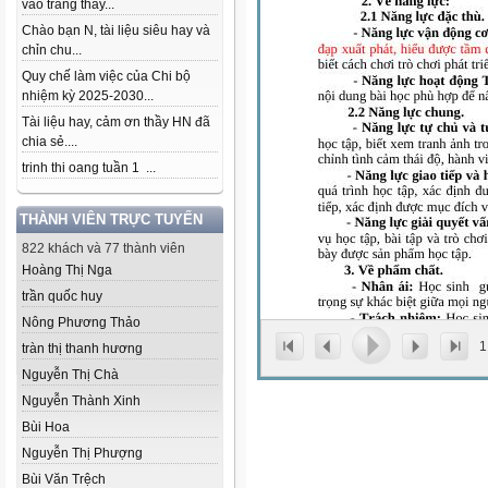
vào trang thầy...
Chào bạn N, tài liệu siêu hay và
chỉn chu...
Quy chế làm việc của Chi bộ
nhiệm kỳ 2025-2030...
Tài liệu hay, cảm ơn thầy HN đã
chia sẻ....
trinh thi oang tuần 1 ...
THÀNH VIÊN TRỰC TUYẾN
822 khách và 77 thành viên
Hoàng Thị Nga
trần quốc huy
Nông Phương Thảo
1
tràn thị thanh hương
Nguyễn Thị Chà
Nguyễn Thành Xinh
Bùi Hoa
Nguyễn Thị Phượng
Bùi Văn Trệch