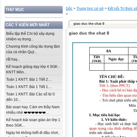
Gốc
>
Trung học cơ sở
>
Kết nối Tri thức 
THƯ MỤC
>
giao duc the chat 8
CÁC Ý KIẾN MỚI NHẤT
giao duc the chat 8
Biểu tập thể Chi bộ xây dựng
nhiệm vụ trọng...
Chương trình công tác trọng tâm
của cá nhân Quý...
rất hay...
Kế hoạch giảng dạy lớp 4 SGK -
KNTT Môn...
Toán 1 KNTT. Bài 1 Tiết 2....
Toán 1 KNTT. Bài 1 Tiết 1....
Toán 1 KNTT. Bài Các số từ 0
đến 10...
Bài soạn hay. Cảm ơn thầy Nam
nhiều nhé ❤️❤️❤️❤️❤️❤️...
Kế hoạch bài soạn giáo án lớp 1
theo SGK...
Ngày hè không biết đi đâu chơi,