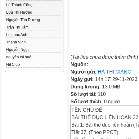
Lê Thành Công
Lưu Thị Hường
Nguyển Tấn Dương
Trần Thị Tâm
Lê phúc Anh
Thanh Vinh
Nguyễn Ngọc
(
Tài liệu chưa được thẩm định
)
nguyễn thị huệ
Nguồn:
Hit Club
Người gửi:
HÀ THỊ GIANG
Ngày gửi:
14h:17' 29-11-2023
Dung lượng:
13.0 MB
Số lượt tải:
110
Số lượt thích:
0 người
TÊN CHỦ ĐỀ:
BÀI THỂ DỤC LIÊN HOÀN 32
Bài 1: Bài thể dục liên hoàn (
Tiết 37. (Theo PPCT)