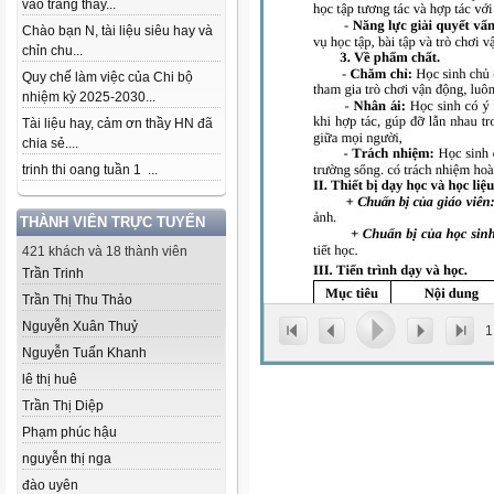
vào trang thầy...
Chào bạn N, tài liệu siêu hay và
chỉn chu...
Quy chế làm việc của Chi bộ
nhiệm kỳ 2025-2030...
Tài liệu hay, cảm ơn thầy HN đã
chia sẻ....
trinh thi oang tuần 1 ...
THÀNH VIÊN TRỰC TUYẾN
421 khách và 18 thành viên
Trần Trinh
Trần Thị Thu Thảo
Nguyễn Xuân Thuỷ
1
Nguyễn Tuấn Khanh
lê thị huê
Trần Thị Diệp
Phạm phúc hậu
nguyễn thị nga
đào uyên