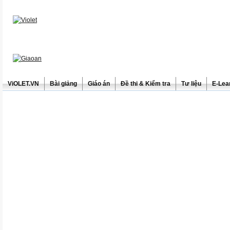
ViOLET.VN
Bài giảng
Giáo án
Đề thi & Kiểm tra
Tư liệu
E-Lea