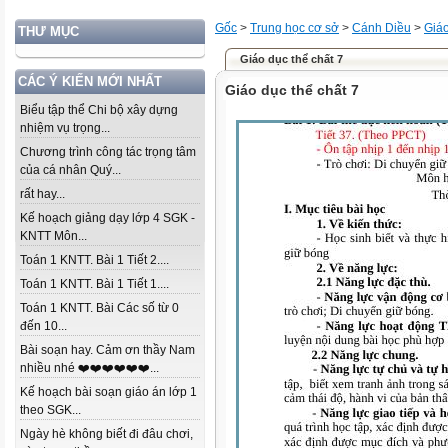
Gốc
>
Trung học cơ sở
>
Cánh Diều
>
Giáo
THƯ MỤC
Giáo dục thể chất 7
CÁC Ý KIẾN MỚI NHẤT
Giáo dục thể chất 7
Biểu tập thể Chi bộ xây dựng
nhiệm vụ trọng...
Chương trình công tác trọng tâm
của cá nhân Quý...
rất hay...
Kế hoạch giảng dạy lớp 4 SGK -
KNTT Môn...
Toán 1 KNTT. Bài 1 Tiết 2....
Toán 1 KNTT. Bài 1 Tiết 1....
Toán 1 KNTT. Bài Các số từ 0
đến 10...
Bài soạn hay. Cảm ơn thầy Nam
nhiều nhé ❤️❤️❤️❤️❤️❤️...
Kế hoạch bài soạn giáo án lớp 1
theo SGK...
Ngày hè không biết đi đâu chơi,