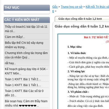
Gốc
>
Trung học cơ sở
>
Kết nối Tri thức 
THƯ MỤC
6
>
Giáo dục công dân 6 tuần 1,2 kntt
CÁC Ý KIẾN MỚI NHẤT
Giáo dục công dân 6 tuần 1,2 kn
Thầy có bsach1 bài tập 10 và 11
mà có...
Cảm ơn thầy!...
Biểu tập thể Chi bộ xây dựng
nhiệm vụ trọng...
Chương trình công tác trọng tâm
của cá nhân Quý...
rất hay...
Kế hoạch giảng dạy lớp 4 SGK -
KNTT Môn...
Toán 1 KNTT. Bài 1 Tiết 2....
Toán 1 KNTT. Bài 1 Tiết 1....
Toán 1 KNTT. Bài Các số từ 0
đến 10...
Bài soạn hay. Cảm ơn thầy Nam
nhiều nhé ❤️❤️❤️❤️❤️❤️...