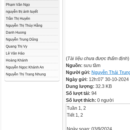
Phạm Văn Ngọ
nguyễn thị ánh tuyết
Trần Thị Huyên
Nguyễn Thị Thúy Hằng
Danh Huong
Nguyễn Trung Dũng
Quang Thị Vy
Lê Văn Hảo
(
Tài liệu chưa được thẩm định
)
Hoàng Khánh
Nguồn:
sưu tầm
Nguyễn Ngọc Khánh An
Người gửi:
Nguyễn Thái Trun
Nguyễn Thị Trang Nhung
Ngày gửi:
12h:07' 30-10-2024
Dung lượng:
32.3 KB
Số lượt tải:
94
Số lượt thích:
0 người
Tuần 1, 2
Tiết 1, 2
Ngày soạn: 03/9/2024