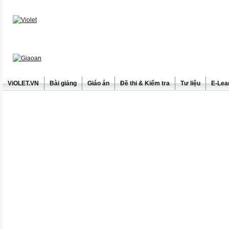
ViOLET.VN
Bài giảng
Giáo án
Đề thi & Kiểm tra
Tư liệu
E-Lea